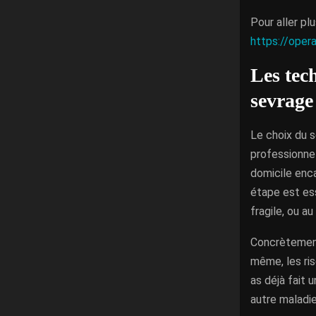
Pour aller p
https://oper
Les tec
sevrage
Le choix du s
professionne
domicile enca
étape est ess
fragile, ou au
Concrètement
même, les ris
as déjà fait 
autre maladie