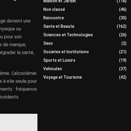
Maison et Jardin
(116)
Non classé
(46)
Rencontre
(35)
age devient une
Sante et Beaute
(162)
hysique ou
Sciences et Technologies
(26)
ou pour son
Sexo
(2)
es de manque,
Societes et Institutions
(21)
égrader la santé,
Sports et Loisirs
(19)
Vehicules
(37)
lémie. L’alcoolémie
Voyage et Tourisme
(42)
s à elle seule pour
éments : fréquence
técédents