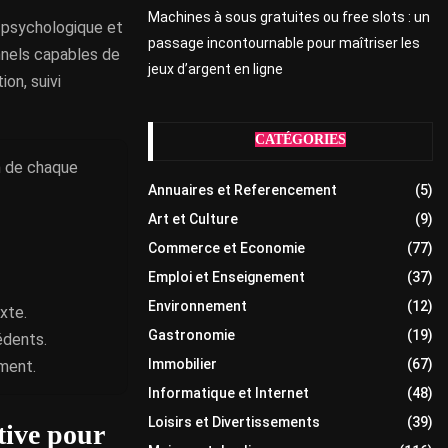
Machines à sous gratuites ou free slots : un
 psychologique et
passage incontournable pour maîtriser les
nnels capables de
jeux d’argent en ligne
ion, suivi
CATÉGORIES
on de chaque
Annuaires et Referencement
(5)
Art et Culture
(9)
Commerce et Economie
(77)
Emploi et Enseignement
(37)
Environnement
(12)
xte.
Gastronomie
(19)
édents.
Immobilier
(67)
ement.
Informatique et Internet
(48)
Loisirs et Divertissements
(39)
tive pour