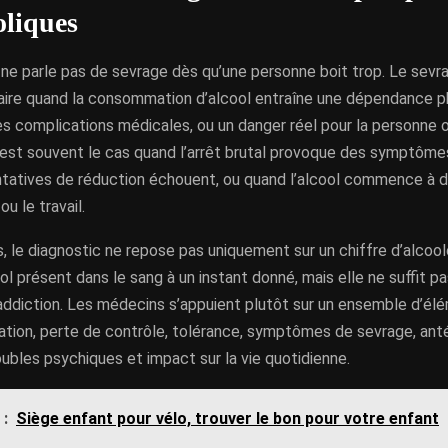
oliques
n ne parle pas de sevrage dès qu’une personne boit trop. Le sevr
itaire quand la consommation d’alcool entraîne une dépendance p
s complications médicales, ou un danger réel pour la personne 
’est souvent le cas quand l’arrêt brutal provoque des symptôm
ntatives de réduction échouent, ou quand l’alcool commence à d
ou le travail.
s, le diagnostic ne repose pas uniquement sur un chiffre d’alcoo
ol présent dans le sang à un instant donné, mais elle ne suffit pa
 addiction. Les médecins s’appuient plutôt sur un ensemble d’él
ion, perte de contrôle, tolérance, symptômes de sevrage, an
ubles psychiques et impact sur la vie quotidienne.
 :
Siège enfant pour vélo, trouver le bon pour votre enfant