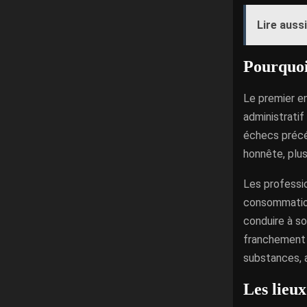
Lire aussi
Pourquoi 
Le premier en
administratif
échecs précé
honnête, plu
Les professi
consommation 
conduire à so
franchement 
substances, a
Les lieux