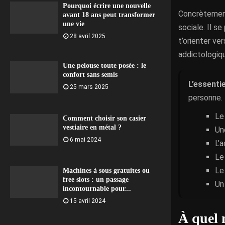
Pourquoi écrire une nouvelle
Concrètement
avant 18 ans peut transformer
une vie
sociale. Il s
28 avril 2025
t’orienter ver
addictologi
Une pelouse toute posée : le
confort sans semis
L’essentie
25 mars 2025
personne.
Le
Comment choisir son casier
vestiaire en métal ?
Un
6 mai 2024
L’
Le
Le
Machines à sous gratuites ou
free slots : un passage
Un
incontournable pour...
15 avril 2024
À quel 