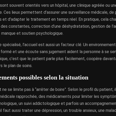
sont souvent orientés vers un hôpital, une clinique agréée ou un
e. Ces lieux permettent d’assurer une surveillance médicale, de 
s et d’adapter le traitement en temps réel. En pratique, cela c
i des constantes, correction d’une déshydratation, gestion de l’a
e manque et soutien psychologique.
 spécialisé, l’accueil est aussi un facteur clé. Un environnement
 formé et une écoute sans jugement aident la personne à se sent
ique, c’est que le patient parle plus facilement, coopère dava
s le plan de soins.
ements possibles selon la situation
ne se limite pas à “arrêter de boire”. Selon le profil du patient, i
 médicale rapprochée, des médicaments pour limiter les symptô
hologique, un suivi addictologique et parfois un accompagnemen
 il faut aussi traiter une dépression, un trouble anxieux, une mala