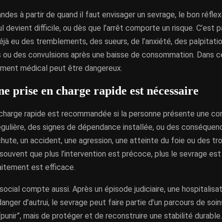
ndes à partir de quand il faut envisager un sevrage, le bon réflex
ul devient difficile, ou dès que l’arrêt comporte un risque. C’est 
 déjà eu des tremblements, des sueurs, de l’anxiété, des palpitati
ns ou des convulsions après une baisse de consommation. Dans ce
ment médical peut être dangereux.
e prise en charge rapide est nécessaire
 charge rapide est recommandée si la personne présente une c
égulière, des signes de dépendance installée, ou des conséquen
te, un accident, une agression, une atteinte du foie ou des tro
ouvent que plus l’intervention est précoce, plus le sevrage est
raitement est efficace.
ocial compte aussi. Après un épisode judiciaire, une hospitalisa
anger d’autrui, le sevrage peut faire partie d’un parcours de soins
“punir”, mais de protéger et de reconstruire une stabilité durable.