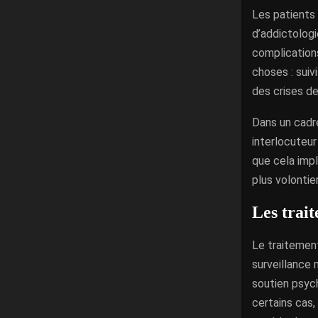
Les patients 
d’addictologi
complication
choses : suiv
des crises d
Dans un cadre
interlocuteur
que cela impl
plus volontier
Les trait
Le traitement 
surveillance
soutien psyc
certains cas,