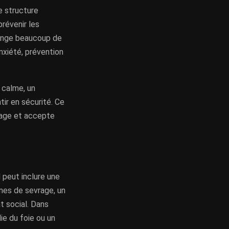
e structure
prévenir les
hange beaucoup de
nxiété, prévention
 calme, un
ir en sécurité. Ce
ntage et accepte
l peut inclure une
mes de sevrage, un
t social. Dans
die du foie ou un