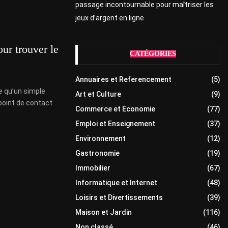
passage incontournable pour maîtriser les
jeux d’argent en ligne
our trouver le
CATÉGORIES
Annuaires et Referencement
(5)
ge qu’un simple
Art et Culture
(9)
point de contact
Commerce et Economie
(77)
Emploi et Enseignement
(37)
Environnement
(12)
Gastronomie
(19)
Immobilier
(67)
Informatique et Internet
(48)
Loisirs et Divertissements
(39)
Maison et Jardin
(116)
Non classé
(46)