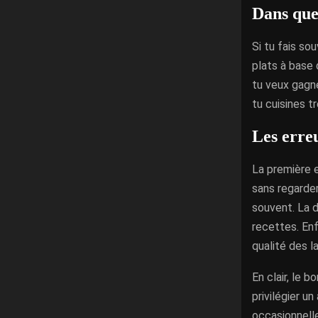
Dans quel
Si tu fais so
plats à base 
tu veux gagne
tu cuisines t
Les erreu
La première e
sans regarder
souvent. La d
recettes. Enf
qualité des l
En clair, le 
privilégier u
occasionnelle