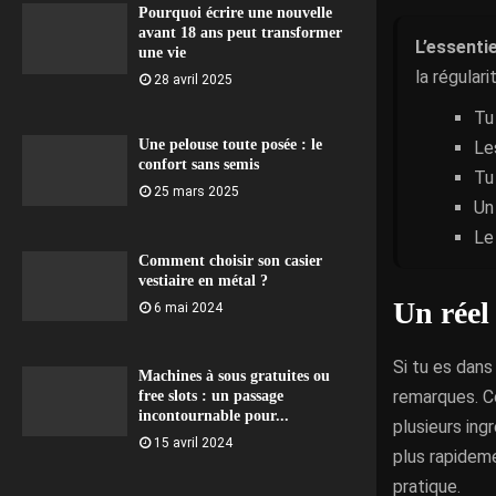
Pourquoi écrire une nouvelle
avant 18 ans peut transformer
L’essentie
une vie
la régular
28 avril 2025
Tu
Une pelouse toute posée : le
Le
confort sans semis
Tu
25 mars 2025
Un
Le
Comment choisir son casier
vestiaire en métal ?
Un réel
6 mai 2024
Si tu es dan
Machines à sous gratuites ou
remarques. Co
free slots : un passage
incontournable pour...
plusieurs in
15 avril 2024
plus rapideme
pratique.