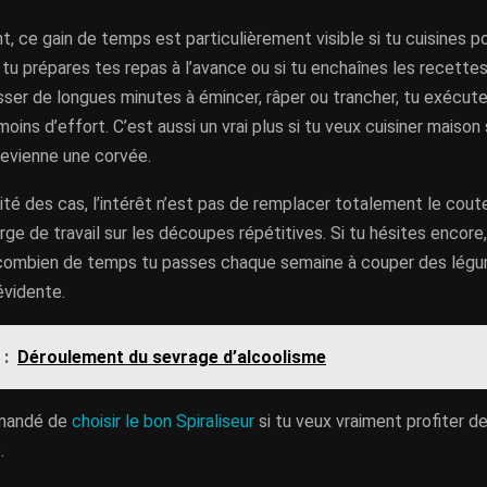
 ce gain de temps est particulièrement visible si tu cuisines po
 tu prépares tes repas à l’avance ou si tu enchaînes les recette
sser de longues minutes à émincer, râper ou trancher, tu exécute
moins d’effort. C’est aussi un vrai plus si tu veux cuisiner maison
devienne une corvée.
ité des cas, l’intérêt n’est pas de remplacer totalement le cout
arge de travail sur les découpes répétitives. Si tu hésites encor
ombien de temps tu passes chaque semaine à couper des légum
évidente.
 :
Déroulement du sevrage d’alcoolisme
mmandé de
choisir le bon Spiraliseur
si tu veux vraiment profiter d
.