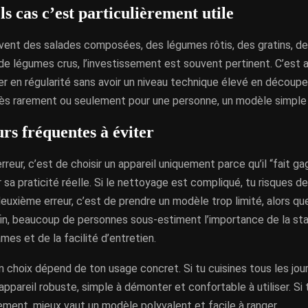
s cas c’est particulièrement utile
uvent des salades composées, des légumes rôtis, des gratins, de
de légumes crus, l’investissement est souvent pertinent. C’est au
r en régularité sans avoir un niveau technique élevé en découpe.
rès rarement ou seulement pour une personne, un modèle simple 
rs fréquentes à éviter
rreur, c’est de choisir un appareil uniquement parce qu’il “fait g
 sa praticité réelle. Si le nettoyage est compliqué, tu risques de 
euxième erreur, c’est de prendre un modèle trop limité, alors que
in, beaucoup de personnes sous-estiment l’importance de la stabi
ames et de la facilité d’entretien.
bon choix dépend de ton usage concret. Si tu cuisines tous les jour
n appareil robuste, simple à démonter et confortable à utiliser. Si 
ment, mieux vaut un modèle polyvalent et facile à ranger.