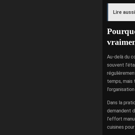
Lire aussi
Pourquo
vraimen
Au-delà du co
souvent l’éta
régulièrement
temps, mais t
l’organisation
Dans la prati
demandent de 
l’effort manu
cuisines pour