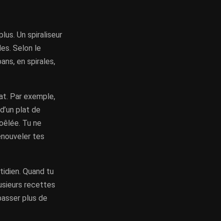
lus. Un spiraliseur
es. Selon le
ans, en spirales,
at. Par exemple,
d’un plat de
oêlée. Tu ne
enouveler tes
tidien. Quand tu
usieurs recettes
 passer plus de