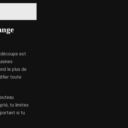
ange
a découpe est
uisines
end le plus de
difier toute
 couteau
pté, tu limites
portant si tu