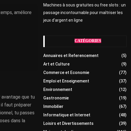
Machines à sous gratuites ou free slots : un
temps, améliore
passage incontournable pour maîtriser les
jeux d’argent en ligne
CATÉGORIES
Annuaires et Referencement
(5)
Art et Culture
(9)
Commerce et Economie
(77)
Emploi et Enseignement
(37)
Environnement
(12)
r avantage que tu
Gastronomie
(19)
il faut préparer
Immobilier
(67)
ionnel, tu passes
Informatique et Internet
(48)
hoses dans la
Loisirs et Divertissements
(39)