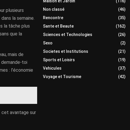
Maison et Jardin
(116)
Non classé
(46)
ur plusieurs
Rencontre
(35)
s dans la semaine.
s la tâche plus
Sante et Beaute
(162)
 sans que la
Sciences et Technologies
(26)
Sexo
(2)
Societes et Institutions
(21)
eau, mais de
Sports et Loisirs
(19)
e, demande-toi
Vehicules
(37)
es : l’économie
Voyage et Tourisme
(42)
e cet avantage sur