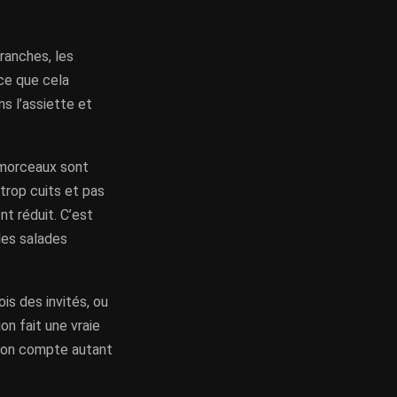
ranches, les
 ce que cela
s l’assiette et
s morceaux sont
trop cuits et pas
t réduit. C’est
les salades
ois des invités, ou
on fait une vraie
ation compte autant