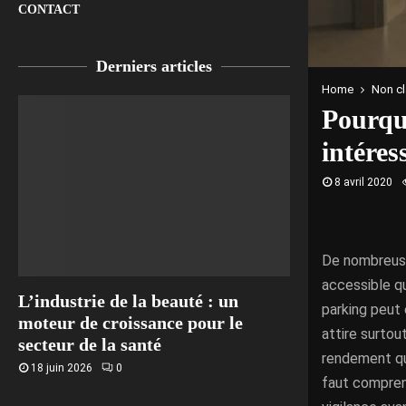
CONTACT
Derniers articles
Home
Non c
Pourquo
intéres
8 avril 2020
De nombreuse
accessible qu
L’industrie de la beauté : un
parking peut 
moteur de croissance pour le
attire surtou
secteur de la santé
rendement qu
18 juin 2026
0
faut comprend