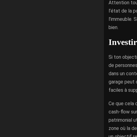
Attention tou
l’état de la p
l’immeuble. S
bien.
Investi
Si ton object
de personnes
dans un conte
garage peut 
faciles à sup
Ce que cela c
cash-flow sur
patrimonial u
zone où la d
un objectif re