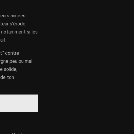
sieurs années.
ateur s’érode
, notamment si les
il.
t” contre
pargne peu ou mal
e solide,
e de ton