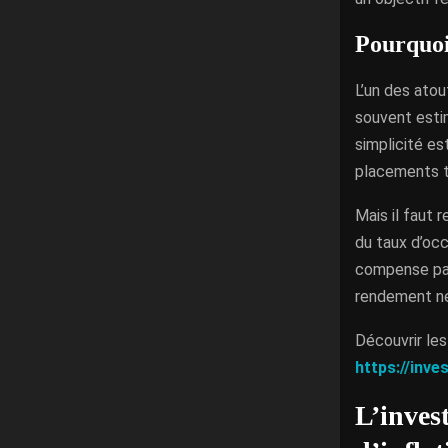
Pourquoi
L’un des atou
souvent estim
simplicité es
placements t
Mais il faut 
du taux d’oc
compense pas
rendement ne
Découvrir les
https://inve
L’inves