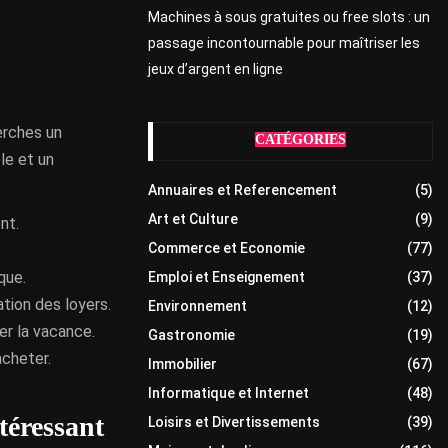
Machines à sous gratuites ou free slots : un
passage incontournable pour maîtriser les
jeux d’argent en ligne
erches un
CATÉGORIES
le et un
Annuaires et Referencement
(5)
Art et Culture
(9)
nt.
Commerce et Economie
(77)
que.
Emploi et Enseignement
(37)
ation des loyers.
Environnement
(12)
er la vacance.
Gastronomie
(19)
acheter.
Immobilier
(67)
Informatique et Internet
(48)
téressant
Loisirs et Divertissements
(39)