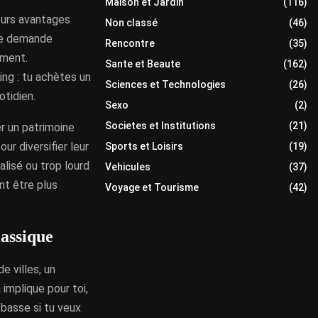
Maison et Jardin
(116)
ieurs avantages
Non classé
(46)
une demande
Rencontre
(35)
ement.
Sante et Beaute
(162)
ng : tu achètes un
Sciences et Technologies
(26)
otidien.
Sexo
(2)
Societes et Institutions
(21)
er un patrimoine
ur diversifier leur
Sports et Loisirs
(19)
alisé ou trop lourd
Vehicules
(37)
nt être plus
Voyage et Tourisme
(42)
lassique
e villes, un
implique pour toi,
 basse si tu veux