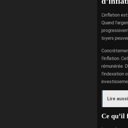
d’inflat
L’inflation e
Quand l’argen
progressiveme
loyers peuven
Concrètement
l’inflation. C
rémunérée. Da
l’indexation o
investisseme
Lire aussi
Ce qu’il