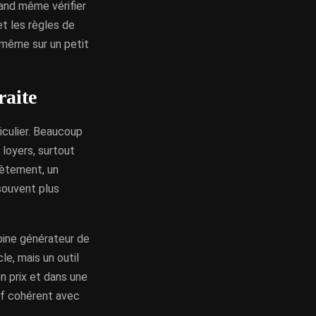
quand même vérifier
 et les règles de
, même sur un petit
raite
ticulier. Beaucoup
loyers, surtout
rètement, un
souvent plus
moine générateur de
le, mais un outil
on prix et dans une
if cohérent avec