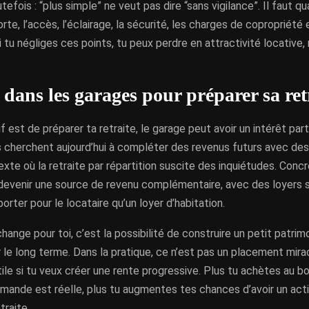
tefois : “plus simple” ne veut pas dire “sans vigilance”. Il faut 
orte, l’accès, l’éclairage, la sécurité, les charges de copropriété
i tu négliges ces points, tu peux perdre en attractivité locative
r dans les garages pour préparer sa ret
if est de préparer ta retraite, le garage peut avoir un intérêt par
 cherchent aujourd’hui à compléter des revenus futurs avec des 
xte où la retraite par répartition suscite des inquiétudes. Conc
devenir une source de revenu complémentaire, avec des loyers 
porter pour le locataire qu’un loyer d’habitation.
hange pour toi, c’est la possibilité de construire un petit patri
 le long terme. Dans la pratique, ce n’est pas un placement mirac
tile si tu veux créer une rente progressive. Plus tu achètes au b
emande est réelle, plus tu augmentes tes chances d’avoir un act
traite.