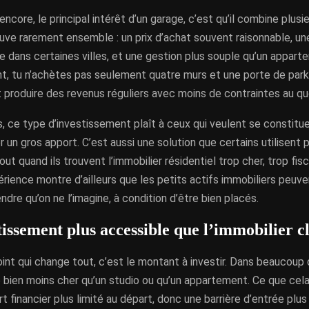
 encore, le principal intérêt d’un garage, c’est qu’il combine plus
ouve rarement ensemble : un prix d’achat souvent raisonnable, 
le dans certaines villes, et une gestion plus souple qu’un appart
, tu n’achètes pas seulement quatre murs et une porte de parki
t produire des revenus réguliers avec moins de contraintes au qu
s, ce type d’investissement plaît à ceux qui veulent se constitu
r un gros apport. C’est aussi une solution que certains utilisent po
out quand ils trouvent l’immobilier résidentiel trop cher, trop fisc
périence montre d’ailleurs que les petits actifs immobiliers peuve
endre qu’on ne l’imagine, à condition d’être bien placés.
issement plus accessible que l’immobilier c
int qui change tout, c’est le montant à investir. Dans beaucoup d
bien moins cher qu’un studio ou qu’un appartement. Ce que cela 
rt financier plus limité au départ, donc une barrière d’entrée plus