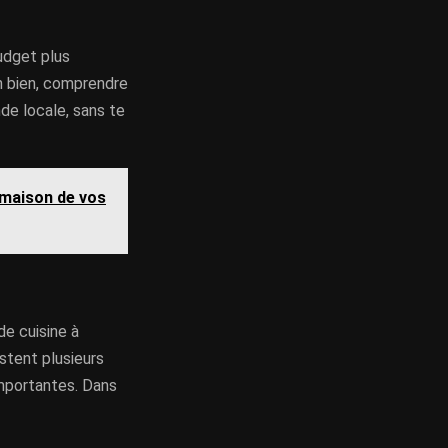
udget plus
un bien, comprendre
nde locale, sans te
 maison de vos
de cuisine à
estent plusieurs
mportantes. Dans