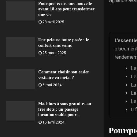
vigilance ava
Pourquoi écrire une nouvelle
avant 18 ans peut transformer
une vie
28 avril 2025
L’essentie
Une pelouse toute posée : le
confort sans semis
placement 
25 mars 2025
rendement
Le
Comment choisir son casier
Le
vestiaire en métal ?
La
6 mai 2024
Le
Le
Machines à sous gratuites ou
Il 
free slots : un passage
incontournable pour...
15 avril 2024
Pourquo