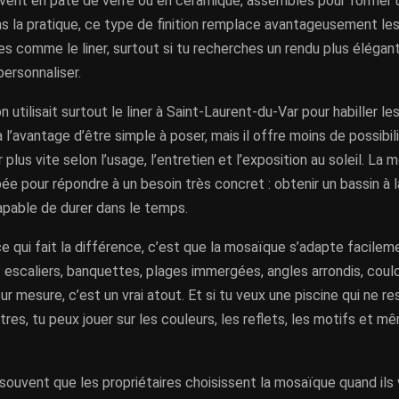
uvent en pâte de verre ou en céramique, assemblés pour former 
ns la pratique, ce type de finition remplace avantageusement l
es comme le liner, surtout si tu recherches un rendu plus élégant
personnaliser.
 utilisait surtout le liner à Saint-Laurent-du-Var pour habiller le
l’avantage d’être simple à poser, mais il offre moins de possibi
ir plus vite selon l’usage, l’entretien et l’exposition au soleil. La 
e pour répondre à un besoin très concret : obtenir un bassin à l
apable de durer dans le temps.
ce qui fait la différence, c’est que la mosaïque s’adapte facile
 : escaliers, banquettes, plages immergées, angles arrondis, coulo
sur mesure, c’est un vrai atout. Et si tu veux une piscine qui ne 
tres, tu peux jouer sur les couleurs, les reflets, les motifs et 
ouvent que les propriétaires choisissent la mosaïque quand ils 