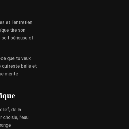
s et l’entretien
ïque tire son
e soit sérieuse et
t-ce que tu veux
 qui reste belle et
ue mérite
aïque
lief, de la
 choisie, l’eau
change