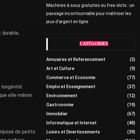
Machines à sous gratuites ou free slots : un
passage incontournable pour maîtriser les
jeux d’argent en ligne
 durable,
CATÉGORIES
Annuaires et Referencement
(5)
Art et Culture
(9)
Commerce et Economie
(77)
 longévité.
Emploi et Enseignement
(37)
ïque elle-même.
Environnement
(12)
Gastronomie
(19)
Immobilier
(67)
Informatique et Internet
(48)
omposé de petits
Loisirs et Divertissements
(39)