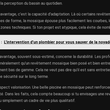
a perception du bassin au quotidien.
avantage, c’est la capacité d’adaptation. Là où certains revêt
tes de forme, la mosaïque épouse plus facilement les courbes, l
 zones techniques. Si ton projet est atypique, cela évite de n
 :
L’intervention d’un plombier pour vous sauver de la noyad
avantage, souvent sous-estimé, concerne la durabilité. Les prof
néralement qu’un revêtement mosaïque bien posé et bien entrete
ent bas de gamme. Cela ne veut pas dire qu’il est sans entretien
e sécurité sur le long terme.
l’aspect valorisation. Une belle piscine en mosaïque peut renforcer
té. Dans les faits, cela compte beaucoup si tu envisages une re
u simplement un cadre de vie plus qualitatif.