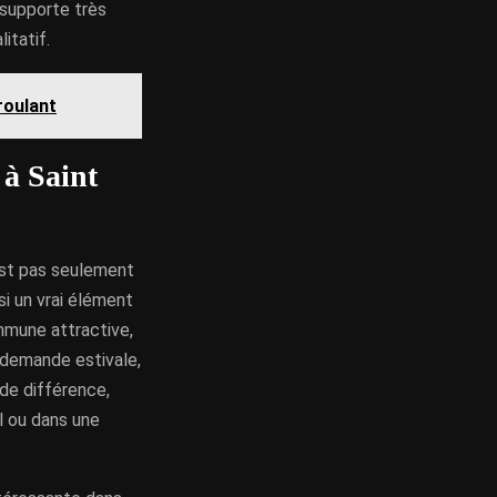
e supporte très
itatif.
roulant
 à Saint
’est pas seulement
i un vrai élément
mmune attractive,
 demande estivale,
nde différence,
l ou dans une