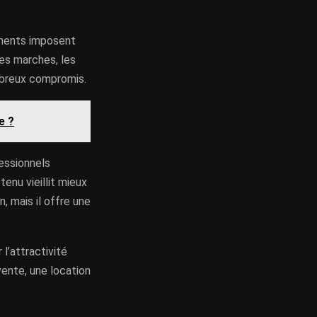
ements imposent
es marches, les
ombreux compromis.
e ?
essionnels
nu vieillit mieux
, mais il offre une
 l’attractivité
vente, une location