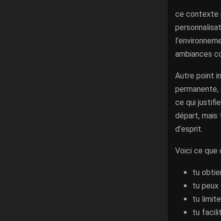
ce contexte p
personnalisat
l’environneme
ambiances co
Autre point i
permanente, a
ce qui justif
départ, mais 
d’esprit.
Voici ce que 
tu obtie
tu peux 
tu limit
tu facil