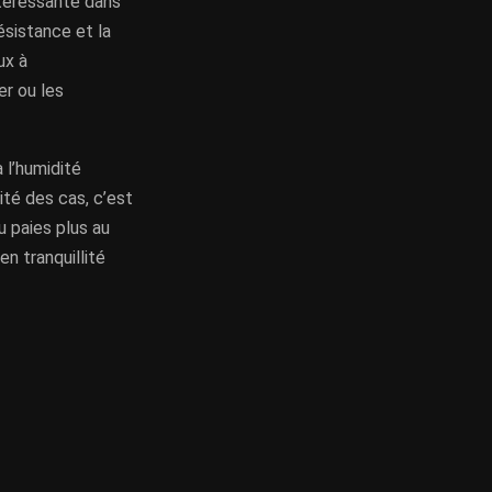
téressante dans
ésistance et la
ux à
er ou les
 l’humidité
ité des cas, c’est
u paies plus au
n tranquillité