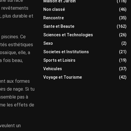
une surface
Maison et Jardin
(116)
es revêtements
Non classé
(46)
, plus durable et
Rencontre
(35)
Sante et Beaute
(162)
Sciences et Technologies
(26)
s piscines. Ce
Sexo
(2)
lités esthétiques
Societes et Institutions
(21)
mosaïque, elle, a
a fois beau,
Sports et Loisirs
(19)
Vehicules
(37)
Voyage et Tourisme
(42)
ment aux formes
irs de nage. Si tu
ressemble pas à
même les effets de
veulent un