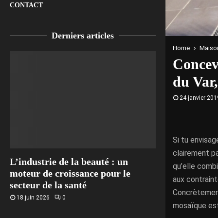
CONTACT
Derniers articles
Home
Maison
Concev
du Var
24 janvier 201
Si tu envisag
clairement pa
L’industrie de la beauté : un
qu’elle combi
moteur de croissance pour le
aux contraint
secteur de la santé
Concrètement,
18 juin 2026
0
mosaïque est