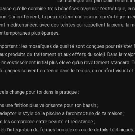
La mosaïque est particulièrement in
arce qu’elle combine trois bénéfices majeurs : l’esthétique, la r
ion. Concrètement, tu peux obtenir une piscine qui s’intègre mie
nt méditerranéen, avec des teintes qui rappellent la pierre, la m
ntemporaines plus épurées.
mportant : les mosaïques de qualité sont conçues pour résister à
ux produits de traitement et aux effets du soleil. Dans la major
ie l’investissement initial plus élevé qu’un revêtement standard. T
tu gagnes souvent en tenue dans le temps, en confort visuel et e
cela change pour toi dans la pratique :
ns une finition plus valorisante pour ton bassin ;
adapter le style de la piscine à l’architecture de ta maison ;
es les compromis entre beauté et résistance ;
ites l’intégration de formes complexes ou de détails techniques.