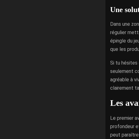
Une solut
Dans une zone
régulier mett
épingle du je
que les produ
Si tu hésites
seulement cou
agréable à vi
clairement ta
Les ava
Le premier av
profondeur et
peut paraître