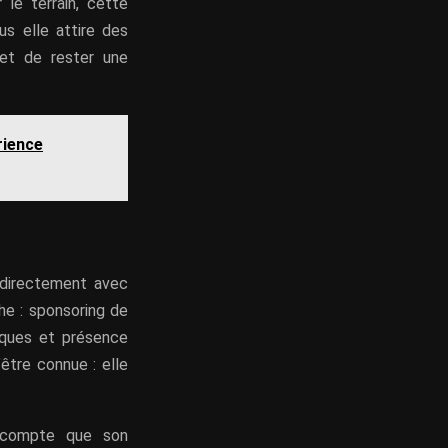
le terrain, cette
us elle attire des
met de rester une
rience
e directement avec
he : sponsoring de
iques et présence
être connue : elle
e compte que son