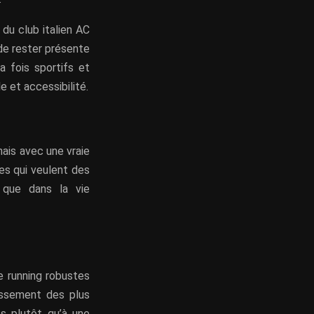
du club italien AC
de rester présente
a fois sportifs et
e et accessibilité.
ais avec une vraie
es qui veulent des
 que dans la vie
e running robustes
assement des plus
es plutôt qu’à une