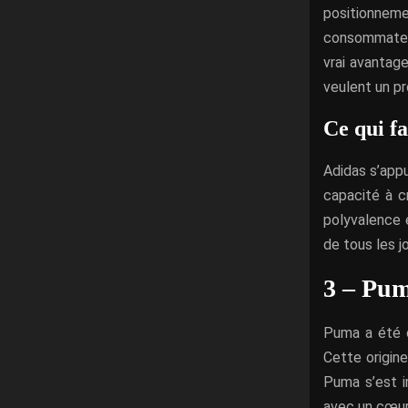
positionne
consommateur
vrai avantage
veulent un pr
Ce qui fa
Adidas s’appu
capacité à c
polyvalence e
de tous les jo
3 – Pu
Puma a été c
Cette origine
Puma s’est i
avec un cœur 