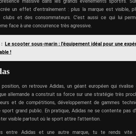
présence massive dans les grands événements sportifs. Sur 
crée un effet d’entraînement : plus la marque est visible, pl
es clubs et des consommateurs. C’est aussi ce qui lui per
me face à une concurrence très agressive.
 :
Le scooter sous-marin : l’équipement idéal pour une expé
ble !
das
position, on retrouve Adidas, un géant européen qui rivalis
que allemande a construit sa force sur une stratégie très proc
oueurs et de compétitions, développement de gammes techn
e sport grand public. En pratique, Adidas ne se contente pas d’
er visible partout où le sport attire l’attention.
tes entre Adidas et une autre marque, tu te rends vit