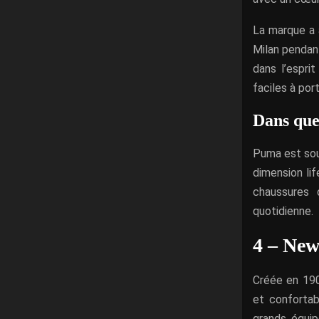
La marque a 
Milan pendan
dans l’espri
faciles à por
Dans que
Puma est sou
dimension li
chaussures 
quotidienne.
4 – New
Créée en 190
et conforta
grands équip