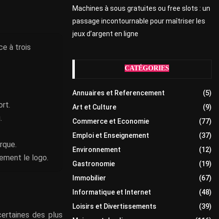
Machines à sous gratuites ou free slots : un
passage incontournable pour maîtriser les
jeux d’argent en ligne
e à trois
CATÉGORIES
Annuaires et Referencement
(5)
rt.
Art et Culture
(9)
.
Commerce et Economie
(77)
Emploi et Enseignement
(37)
rque.
Environnement
(12)
lement le logo.
Gastronomie
(19)
Immobilier
(67)
Informatique et Internet
(48)
Loisirs et Divertissements
(39)
certaines des plus