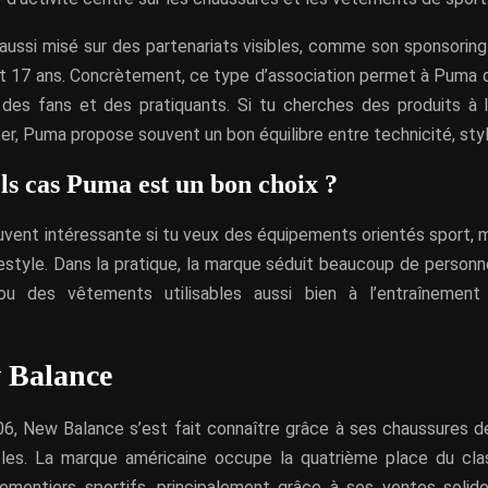
aussi misé sur des partenariats visibles, comme son sponsoring 
t 17 ans. Concrètement, ce type d’association permet à Puma 
t des fans et des pratiquants. Si tu cherches des produits à l
ter, Puma propose souvent un bon équilibre entre technicité, styl
ls cas Puma est un bon choix ?
vent intéressante si tu veux des équipements orientés sport, m
festyle. Dans la pratique, la marque séduit beaucoup de personn
ou des vêtements utilisables aussi bien à l’entraînement
 Balance
6, New Balance s’est fait connaître grâce à ses chaussures d
bles. La marque américaine occupe la quatrième place du cl
ementiers sportifs, principalement grâce à ses ventes solid