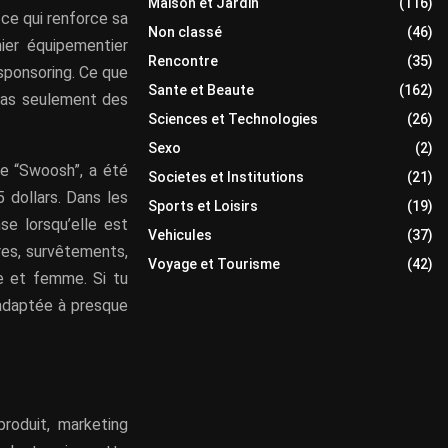
Maison et Jardin
(116)
ce qui renforce sa
Non classé
(46)
mier équipementier
Rencontre
(35)
 sponsoring. Ce que
Sante et Beaute
(162)
 pas seulement des
Sciences et Technologies
(26)
Sexo
(2)
 le “Swoosh”, a été
Societes et Institutions
(21)
 dollars. Dans les
Sports et Loisirs
(19)
se lorsqu’elle est
Vehicules
(37)
res, survêtements,
Voyage et Tourisme
(42)
e et femme. Si tu
adaptée à presque
produit, marketing