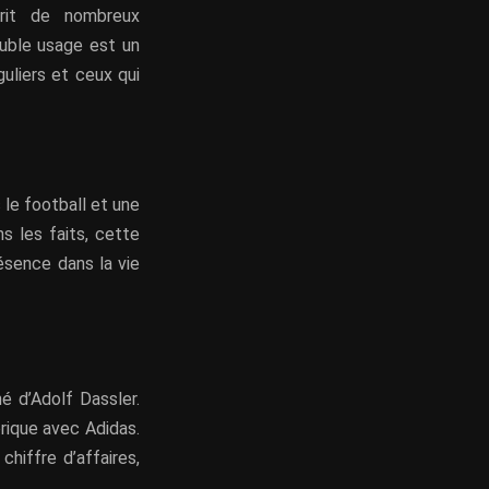
prit de nombreux
uble usage est un
guliers et ceux qui
 le football et une
s les faits, cette
résence dans la vie
é d’Adolf Dassler.
orique avec Adidas.
hiffre d’affaires,
.