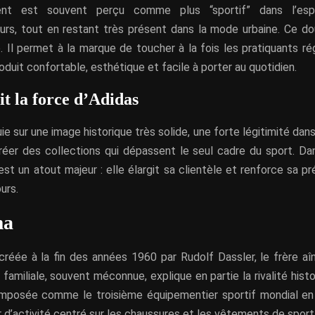
ment est souvent perçu comme plus “sportif” dans l’es
s, tout en restant très présent dans la mode urbaine. Ce do
. Il permet à la marque de toucher à la fois les pratiquants ré
oduit confortable, esthétique et facile à porter au quotidien.
it la force d’Adidas
ie sur une image historique très solide, une forte légitimité dans
réer des collections qui dépassent le seul cadre du sport. Dan
st un atout majeur : elle élargit sa clientèle et renforce sa p
urs.
ma
réée à la fin des années 1960 par Rudolf Dassler, le frère aîn
 familiale, souvent méconnue, explique en partie la rivalité hist
mposée comme le troisième équipementier sportif mondial en c
d’activité centré sur les chaussures et les vêtements de sport