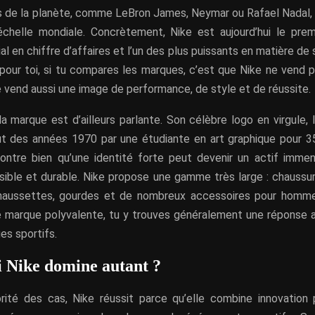
s de la planète, comme LeBron James, Neymar ou Rafael Nadal, 
 l’échelle mondiale. Concrètement, Nike est aujourd’hui le pre
al en chiffre d’affaires et l’un des plus puissants en matière de
pour toi, si tu compares les marques, c’est que Nike ne vend
le vend aussi une image de performance, de style et de réussite.
 la marque est d’ailleurs parlante. Son célèbre logo en virgule,
t des années 1970 par une étudiante en art graphique pour 35
montre bien qu’une identité forte peut devenir un actif immen
isible et durable. Nike propose une gamme très large : chaussu
chaussettes, gourdes et de nombreux accessoires pour homm
 marque polyvalente, tu y trouves généralement une réponse 
es sportifs.
 Nike domine autant ?
rité des cas, Nike réussit parce qu’elle combine innovation 