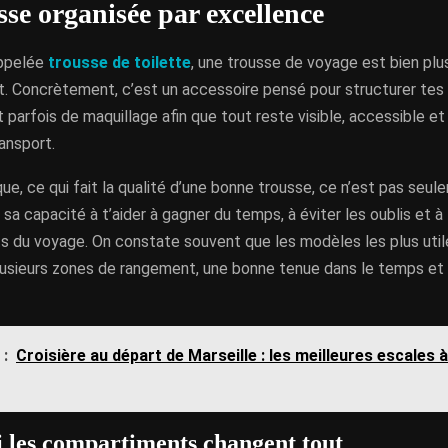
sse organisée par excellence
ppelée
trousse de toilette
, une trousse de voyage est bien plu
. Concrètement, c’est un accessoire pensé pour structurer tes p
t parfois de maquillage afin que tout reste visible, accessible e
ansport.
que, ce qui fait la qualité d’une bonne trousse, ce n’est pas seule
 sa capacité à t’aider à gagner du temps, à éviter les oublis et à 
 du voyage. On constate souvent que les modèles les plus util
usieurs zones de rangement, une bonne tenue dans le temps et u
 :
Croisière au départ de Marseille : les meilleures escales 
 les compartiments changent tout