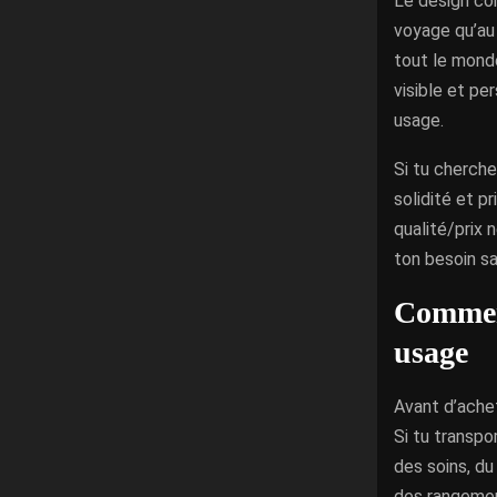
Le design com
voyage qu’au
tout le mond
visible et pe
usage.
Si tu cherche
solidité et p
qualité/prix 
ton besoin sa
Comment
usage
Avant d’ache
Si tu transp
des soins, du
des rangement