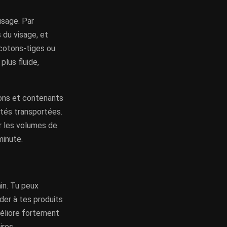
usage. Par
 du visage, et
cotons-tiges ou
plus fluide,
acons et contenants
ités transportées.
er les volumes de
minute.
in. Tu peux
der à tes produits
méliore fortement
ires.