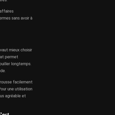
affaires
fermes sans avoir à
 vaut mieux choisir
mat permet
ouiller longtemps.
ide.
trousse facilement
our une utilisation
lus agréable et
’est