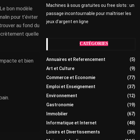
Machines à sous gratuites ou free slots : un
. Le bon modèle
passage incontournable pour maîtriser les
alin pour t’éviter
jeux d’argent en ligne
etrouver au fond du
oncrètement quelle
CATÉGORIES
Annuaires et Referencement
(5)
ompacte et bien
Art et Culture
(9)
Commerce et Economie
(77)
Emploi et Enseignement
(37)
Environnement
(12)
bain.
Gastronomie
(19)
Immobilier
(67)
Informatique et Internet
(48)
Loisirs et Divertissements
(39)