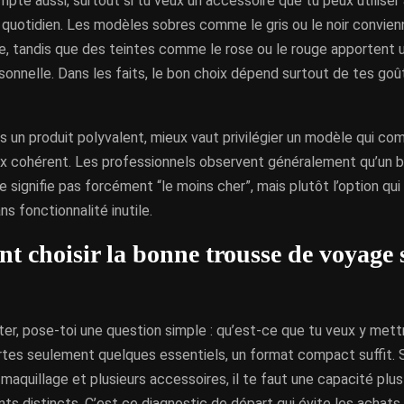
pte aussi, surtout si tu veux un accessoire que tu peux utiliser 
 quotidien. Les modèles sobres comme le gris ou le noir convien
e, tandis que des teintes comme le rose ou le rouge apportent 
rsonnelle. Dans les faits, le bon choix dépend surtout de tes goû
s un produit polyvalent, mieux vaut privilégier un modèle qui com
rix cohérent. Les professionnels observent généralement qu’un 
ne signifie pas forcément “le moins cher”, mais plutôt l’option qu
ns fonctionnalité inutile.
 choisir la bonne trousse de voyage 
ter, pose-toi une question simple : qu’est-ce que tu veux y met
ortes seulement quelques essentiels, un format compact suffit. 
 maquillage et plusieurs accessoires, il te faut une capacité pl
s distincts. C’est ce diagnostic de départ qui évite les achats