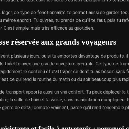
 léger, ce type de fonctionnalité te permet aussi de garder tes 
 même endroit. Tu ouvres, tu prends ce qu’il te faut, puis tu re
r. C’est simple, mais très efficace au quotidien.
sse réservée aux grands voyageurs
uvent plusieurs jours, ou si tu emportes davantage de produits, il
de toilette avec une grande ouverture centrale. Ce type de for
rapidement le contenu et d’attraper ce dont tu as besoin sans f
c’est ce qui rend la routine du matin ou du soir beaucoup plus rap
e transport apporte aussi un vrai confort. Tu peux déplacer la 
bre, la salle de bain et la valise, sans manipulation compliquée. P
 genre de détail compte vraiment, parce qu’il rend l’ensemble p
résistante et facile à entretenir : pourquoi c