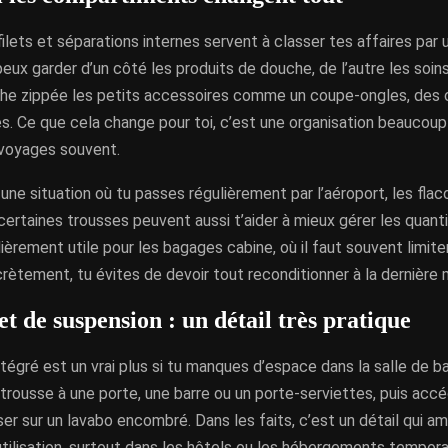
ilets et séparations internes servent à classer tes affaires par 
eux garder d’un côté les produits de douche, de l’autre les soins
he zippée les petits accessoires comme un coupe-ongles, des 
s. Ce que cela change pour toi, c’est une organisation beaucoup 
 voyages souvent.
 une situation où tu passes régulièrement par l’aéroport, les fl
certaines trousses peuvent aussi t’aider à mieux gérer les quant
lièrement utile pour les bagages cabine, où il faut souvent limit
crètement, tu évites de devoir tout reconditionner à la dernière 
t de suspension : un détail très pratique
tégré est un vrai plus si tu manques d’espace dans la salle de ba
trousse à une porte, une barre ou un porte-serviettes, puis accé
er sur un lavabo encombré. Dans les faits, c’est un détail qui a
utilisation, surtout dans les hôtels ou les hébergements tempora