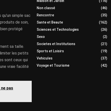
Maison et Jardin
(116)
Non classé
(46)
Rencontre
(35)
s qu’un simple sac
roduits de soin,
Sante et Beaute
(162)
t bien protégé
Sciences et Technologies
(26)
Sexo
(2)
Societes et Institutions
(21)
ment sa taille.
Sports et Loisirs
(19)
limiter les petits
Vehicules
(37)
es sont ceux qui
Voyage et Tourisme
(42)
ne vraie facilité
à ne pas