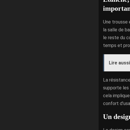
importan
Une trousse é
la salle de b
le reste du c
temps et prol
Lire aussi
La résistance
supporte les 
cela implique
confort d’us
Un desig