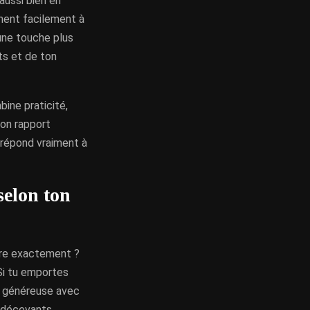
aussi bien en
nent facilement à
une touche plus
ts et de ton
bine praticité,
bon rapport
i répond vraiment à
selon ton
tre exactement ?
Si tu emportes
us généreuse avec
 décevants.