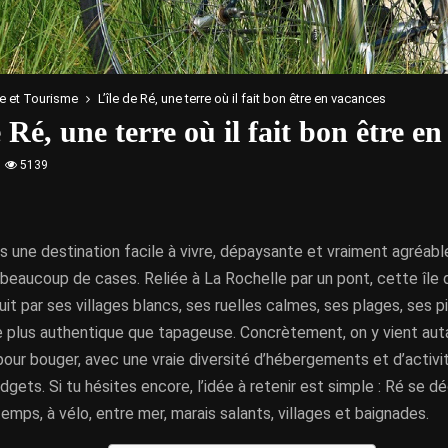
e et Tourisme
L’île de Ré, une terre où il fait bon être en vacances
e Ré, une terre où il fait bon être e
5139
s une destination facile à vivre, dépaysante et vraiment agréable à
beaucoup de cases. Reliée à La Rochelle par un pont, cette île
it par ses villages blancs, ses ruelles calmes, ses plages, ses p
 plus authentique que tapageuse. Concrètement, on y vient aut
our bouger, avec une vraie diversité d’hébergements et d’activ
dgets. Si tu hésites encore, l’idée à retenir est simple : Ré se 
emps, à vélo, entre mer, marais salants, villages et baignades.