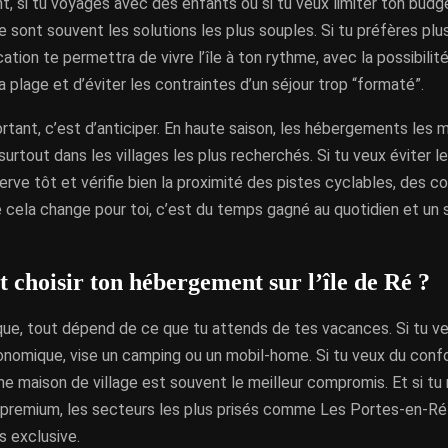
 si tu voyages avec des enfants ou si tu veux limiter ton budg
 sont souvent les solutions les plus souples. Si tu préfères plus
ation te permettra de vivre l’île à ton rythme, avec la possibilité
a plage et d’éviter les contraintes d’un séjour trop “formaté”.
rtant, c’est d’anticiper. En haute saison, les hébergements les 
 surtout dans les villages les plus recherchés. Si tu veux éviter 
serve tôt et vérifie bien la proximité des pistes cyclables, des 
 cela change pour toi, c’est du temps gagné au quotidien et un
choisir ton hébergement sur l’île de Ré ?
que, tout dépend de ce que tu attends de tes vacances. Si tu ve
nomique, vise un camping ou un mobil-home. Si tu veux du confo
 une maison de village est souvent le meilleur compromis. Et si t
 premium, les secteurs les plus prisés comme Les Portes-en-Ré
s exclusive.