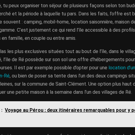
Ré, tu peux organiser ton séjour de plusieurs façons selon ton bu
rché et la période à laquelle tu pars. Dans les faits, l’offre est b
ne souvent : camping, mobil-home, location saisonnière, maison de
gamme. C’est justement ce qui rend l’île accessible à des profils
 en famille, en couple ou entre amis.
las les plus exclusives situées tout au bout de l’île, dans le vill
, l’île de Ré possède sur son sol une offre d’hébergements pour
urses. Il est par exemple possible d’opter pour une
location d’u
en-Ré
, ou bien de poser sa tente dans l’un des deux campings si
leines, sur la commune de Saint-Clément. Une option plus hau
uer une petite maison à la semaine dans l’un des villages de Ré.
 :
Voyage au Pérou : deux itinéraires remarquables pour y p