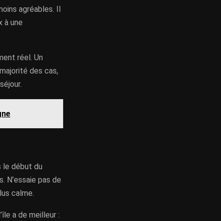
moins agréables. Il
x à une
ment réel. Un
 majorité des cas,
séjour.
gne
s le début du
s. N’essaie pas de
plus calme.
île a de meilleur :