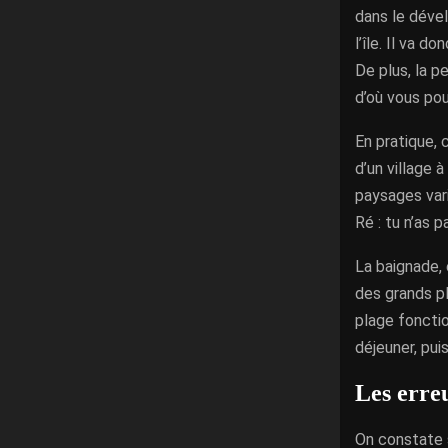
dans le dével
l’île. Il va 
De plus, la p
d’où vous pou
En pratique,
d’un village 
paysages vari
Ré : tu n’as p
La baignade, 
des grands pl
plage fonctio
déjeuner, pui
Les erreu
On constate 