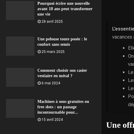
Pourquoi écrire une nouvelle
avant 18 ans peut transformer
une vie
28 avril 2025
L’essentie
vacances 
Une pelouse toute posée : le
confort sans semis
Ell
25 mars 2025
On
va
Comment choisir son casier
Le 
vestiaire en métal ?
Le
6 mai 2024
Le
Po
Machines à sous gratuites ou
dé
free slots : un passage
incontournable pour...
15 avril 2024
Une offr