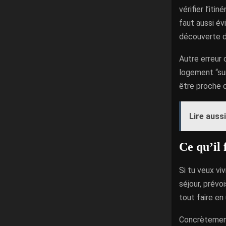
vérifier l’iti
faut aussi év
découverte d
Autre erreur
logement “sur
être proche d
Lire aussi
Ce qu’il 
Si tu veux vi
séjour, prévo
tout faire en
Concrètement,