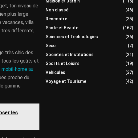
Maison et Jardin
(116)
dget, ton niveau de
Non classé
(46)
ien plus large
Rencontre
(35)
 vacances, villa
Sante et Beaute
(162)
 très différents,
Sciences et Technologies
(26)
Sexo
(2)
age très chic des
Societes et Institutions
(21)
 tous les goûts et
Sports et Loisirs
(19)
n mobil-home au
Vehicules
(37)
tués proche du
Voyage et Tourisme
(42)
t de gamme
oser les