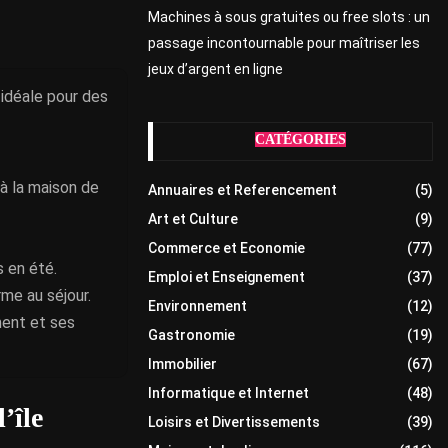
Machines à sous gratuites ou free slots : un
passage incontournable pour maîtriser les
jeux d’argent en ligne
 idéale pour des
CATÉGORIES
à la maison de
Annuaires et Referencement
(5)
Art et Culture
(9)
Commerce et Economie
(77)
s en été.
Emploi et Enseignement
(37)
me au séjour.
Environnement
(12)
ment et ses
Gastronomie
(19)
Immobilier
(67)
Informatique et Internet
(48)
’île
Loisirs et Divertissements
(39)