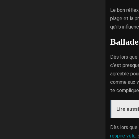
Le bon réflex
plage et la 
qu’ils influe
Ballades
Dès lors que t
c’est presque
agréable pour
comme aux vi
te compliquer
Lire aussi
Dès lors que 
respire vélo
,