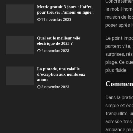
Concrètement,
Meetic gratuit 3 jours : l’offre
le mobil-home
pour trouver l’amour en ligne !
maison de loc
11 novembre 2023
poser après l
Le point impo
Quel est le meilleur vélo
électrique de 2023 ?
partent vite,
4 novembre 2023
surprises, ré
plage. Ce que
La pintade, une volaille
plus fluide.
d’exception aux nombreux
atouts
Comment 
3 novembre 2023
Dans la prati
simple et éco
tranquillité,
adresse très
ambiance plu