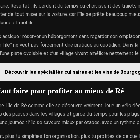
néraire. Résultat : ils perdent du temps ou choisissent des trajets 
iter de tout miser sur la voiture, car l’île se prête beaucoup mieu
ouce et mobile.
 classique : réserver un hébergement sans regarder son emplace
 l’île” ne veut pas forcément dire pratique au quotidien. Dans la
’une piste cyclable et d’un village vivant améliore nettement le 
 :
Découvrir les spécialités culinaires et les vins de Bourgo
faut faire pour profiter au mieux de Ré
vre l’île de Ré comme elle se découvre vraiment, loue un vélo dè
is des pauses dans les villages et garde du temps pour les plage
 une journée : l’île se savoure mieux par étapes, avec un rythme 
 plus tu simplifies ton organisation, plus tu profites de ce que l’