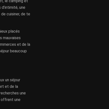
et, le camping et
 d’intimité, une
 de cuisiner, de te
mieux placés
les mauvaises
commerces et de la
 séjour beaucoup
ux un séjour
rt et de la
u recherches une
 offrent une