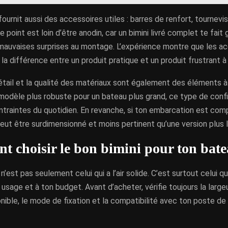
fournit aussi des accessoires utiles : barres de renfort, tournev
 point est loin d’être anodin, car un bimini livré complet te fai
 mauvaises surprises au montage. L’expérience montre que les ac
la différence entre un produit pratique et un produit frustrant à i
tail et la qualité des matériaux sont également des éléments à r
modèle plus robuste pour un bateau plus grand, ce type de conf
ntraintes du quotidien. En revanche, si ton embarcation est co
eut être surdimensionné et moins pertinent qu’une version plus 
 choisir le bon bimini pour ton bate
 n’est pas seulement celui qui a l’air solide. C’est surtout celui 
usage et à ton budget. Avant d’acheter, vérifie toujours la largeur
nible, le mode de fixation et la compatibilité avec ton poste de