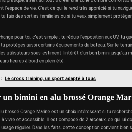
 la pratique, il sert surtout à créer une zone d’ombre confortab
l’espace de vie. C’est ce qui le rend très apprécié si tu navi
 si tu fais des sorties familiales ou si tu veux simplement protége
hange pour toi, c’est simple : tu réduis l’exposition aux UV, tu 
tu protèges aussi certains équipements du bateau. Sur le terrai
es utilisateurs sous-estiment l’intérêt d’un bon bimini jusqu’au 
eurs heures à bord en plein été.
 :
Le cross training, un sport adapté à tous
r un bimini en alu brossé Orange Mar
alu brossé Orange Marine est un choix intéressant si tu recherc
e à vivre et accessible. Il est composé de 2 arceaux, ce qui lui 
n usage régulier. Dans les faits, cette conception convient bien s