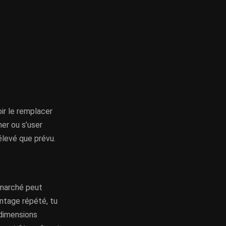
oir le remplacer
er ou s’user
élevé que prévu.
 marché peut
ontage répété, tu
 dimensions