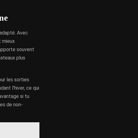
ne
s adapté. Avec
t mieux
 apporte souvent
bateaux plus
ur les sorties
nt l’hiver, ce qui
 avantage si tu
des de non-