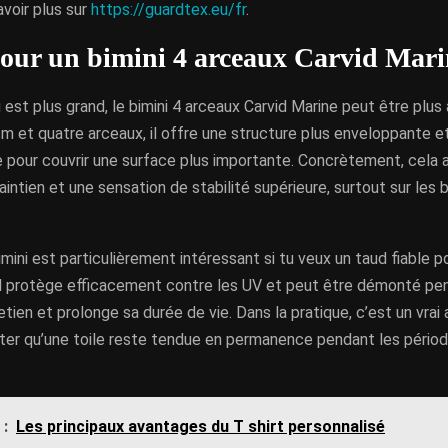
voir plus sur
https://guardtex.eu/fr
.
our un bimini 4 arceaux Carvid Mari
 est plus grand, le bimini 4 arceaux Carvid Marine peut être plu
m et quatre arceaux, il offre une structure plus enveloppante e
 pour couvrir une surface plus importante. Concrètement, cela
aintien et une sensation de stabilité supérieure, surtout sur les 
mini est particulièrement intéressant si tu veux un taud fiable po
l protège efficacement contre les UV et peut être démonté penda
retien et prolonge sa durée de vie. Dans la pratique, c’est un vrai
iter qu’une toile reste tendue en permanence pendant les pério
 :
Les principaux avantages du T shirt personnalisé