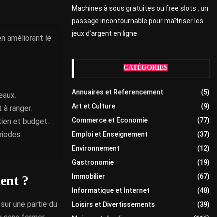
Machines à sous gratuites ou free slots : un
passage incontournable pour maîtriser les
jeux d’argent en ligne
en améliorant le
CATÉGORIES
Annuaires et Referencement
(5)
eaux.
Art et Culture
(9)
 à ranger.
Commerce et Economie
(77)
tien et budget.
riodes
Emploi et Enseignement
(37)
Environnement
(12)
Gastronomie
(19)
Immobilier
(67)
ment ?
Informatique et Internet
(48)
 sur une partie du
Loisirs et Divertissements
(39)