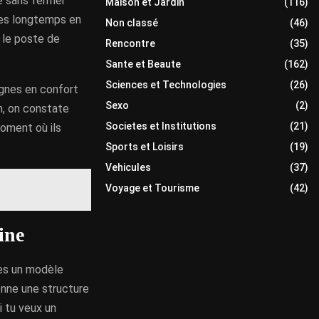
le sans fermer
Maison et Jardin
(116)
gues longtemps en
Non classé
(46)
r le poste de
Rencontre
(35)
Sante et Beaute
(162)
Sciences et Technologies
(26)
gagnes en confort
Sexo
(2)
n, on constate
Societes et Institutions
(21)
moment où ils
Sports et Loisirs
(19)
Vehicules
(37)
Voyage et Tourisme
(42)
ine
hes un modèle
donne une structure
i tu veux un