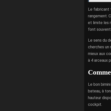
Le fabricant 
rangement. Ce
et limite les
font souvent 
Le sens du dé
cherches un 
mieux aux co
à 4 arceaux p
Comment
Le bon bimini
bateau, à ton 
hauteur dispo
cockpit.