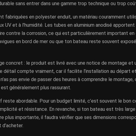
urable sans entrer dans une gamme trop technique ou trop coû
nt fabriquées en polyester enduit, un matériau couramment util
ux UV et à l’humidité. Les tubes en aluminium anodisé apportent
re contre la corrosion, ce qui est particulièrement important e
navigues en bord de mer ou que ton bateau reste souvent exposé,
ge concret : le produit est livré avec une notice de montage et
e détail compte vraiment, car il facilite l’installation au départ 
u n’as pas envie de passer des heures à comprendre le montage,
 est généralement plus rassurant.
rif reste abordable. Pour un budget limité, c’est souvent le bon
implicité et résistance. En revanche, si ton bateau est très large
e plus importante, il faudra vérifier que ses dimensions corresp
 d’acheter.