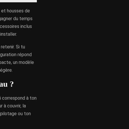
is et housses de
t gagner du temps
cessoires inclus
nstaller.
etenir. Si tu
iguration répond
mpacte, un modèle
légère.
au ?
qui correspond à ton
 à couvrir, la
 pilotage ou ton