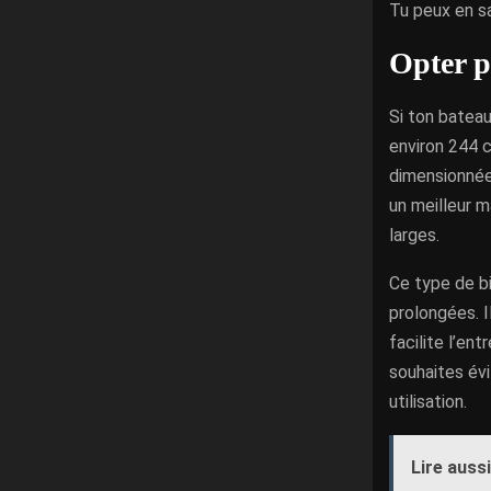
Tu peux en sa
Opter p
Si ton bateau
environ 244 c
dimensionnée
un meilleur m
larges.
Ce type de bi
prolongées. I
facilite l’ent
souhaites év
utilisation.
Lire aussi