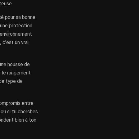
teuse.
isé pour sa bonne
 une protection
n environnement
 c’est un vrai
 une housse de
et le rangement
 ce type de
 compromis entre
 ou si tu cherches
ondent bien à ton