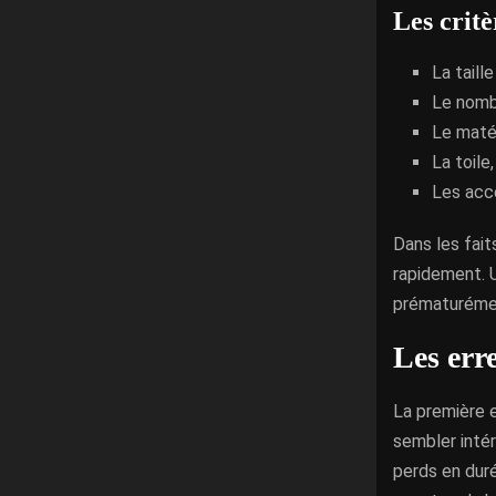
Les critè
La taill
Le nombr
Le matér
La toile
Les acce
Dans les fait
rapidement. U
prématurément
Les err
La première e
sembler intér
perds en duré