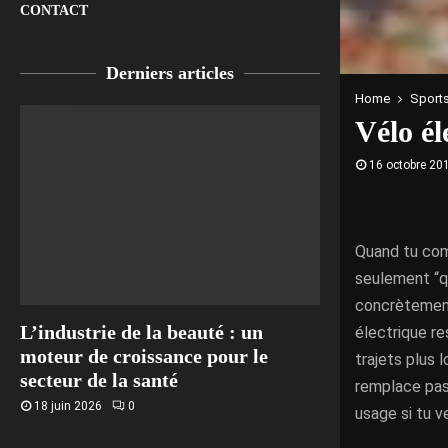
CONTACT
Derniers articles
Home
Sports
Vélo él
16 octobre 20
Quand tu comp
seulement “qu
concrètement 
L’industrie de la beauté : un
électrique re
moteur de croissance pour le
trajets plus 
secteur de la santé
remplace pas 
18 juin 2026
0
usage si tu v