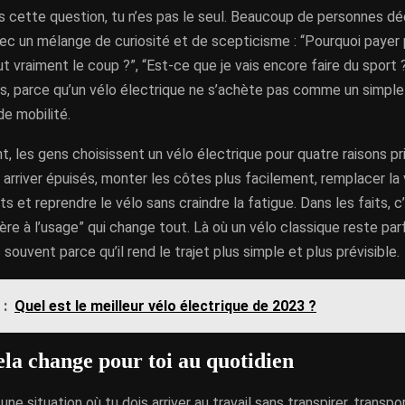
s cette question, tu n’es pas le seul. Beaucoup de personnes dé
ec un mélange de curiosité et de scepticisme : “Pourquoi payer p
t vraiment le coup ?”, “Est-ce que je vais encore faire du sport 
s, parce qu’un vélo électrique ne s’achète pas comme un simple
de mobilité.
 les gens choisissent un vélo électrique pour quatre raisons prin
s arriver épuisés, monter les côtes plus facilement, remplacer la 
ets et reprendre le vélo sans craindre la fatigue. Dans les faits, 
ière à l’usage” qui change tout. Là où un vélo classique reste par
 souvent parce qu’il rend le trajet plus simple et plus prévisible.
 :
Quel est le meilleur vélo électrique de 2023 ?
ela change pour toi au quotidien
une situation où tu dois arriver au travail sans transpirer, transpo