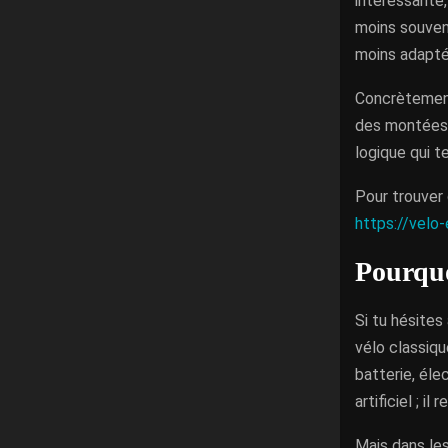
intéressante,
moins souven
moins adapté
Concrètement,
des montées ?
logique qui t
Pour trouver 
https://velo-
Pourquoi
Si tu hésites
vélo classiq
batterie, éle
artificiel ; i
Mais dans les