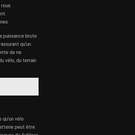
 roue.
nt.
nnes.
la puissance brute
 rassurant qu’un
uente de ne
 vélo, du terrain
s qu’un vélo
atterie peut être