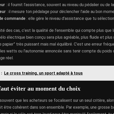
eur
: il fournit l’assistance, souvent au niveau du pédalier ou de la
eur
: il mesure ton pédalage pour déclencher l’aide au bon mome
é de commande
: elle gère le niveau d’assistance que tu sélectio
ité des cas, c’est la qualité de l’ensemble qui compte plus que 
vélo électrique bien conçu sera plus agréable, plus fluide et plus
e papier” très puissant mais mal équilibré. C’est une erreur fréq
les watts ou l’autonomie annoncée sans tenir compte du poids du
ge réel.
 :
Le cross training, un sport adapté à tous
 faut éviter au moment du choix
ouvent que les acheteurs se focalisent sur un seul critère, alor
oit être cohérent dans son ensemble. Par exemple, une grosse b