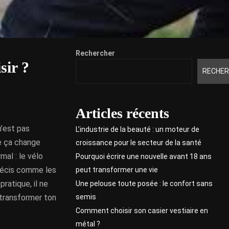
Rechercher
sir ?
RECHER
Articles récents
n’est pas
L’industrie de la beauté : un moteur de
ue ça change
croissance pour le secteur de la santé
mal : le vélo
Pourquoi écrire une nouvelle avant 18 ans
précis comme les
peut transformer une vie
ratique, il ne
Une pelouse toute posée : le confort sans
semis
 transformer ton
Comment choisir son casier vestiaire en
métal ?