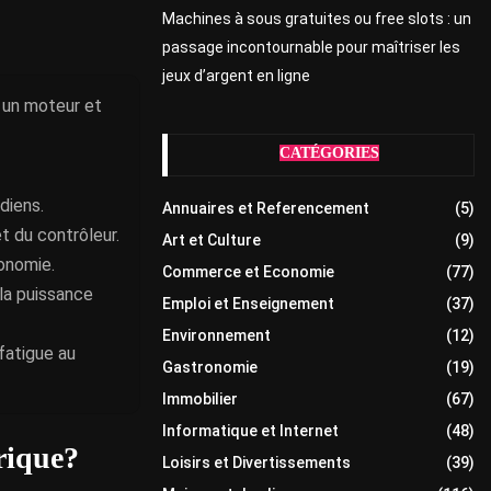
Machines à sous gratuites ou free slots : un
passage incontournable pour maîtriser les
jeux d’argent en ligne
r un moteur et
CATÉGORIES
idiens.
Annuaires et Referencement
(5)
t du contrôleur.
Art et Culture
(9)
tonomie.
Commerce et Economie
(77)
 la puissance
Emploi et Enseignement
(37)
Environnement
(12)
fatigue au
Gastronomie
(19)
Immobilier
(67)
Informatique et Internet
(48)
trique?
Loisirs et Divertissements
(39)