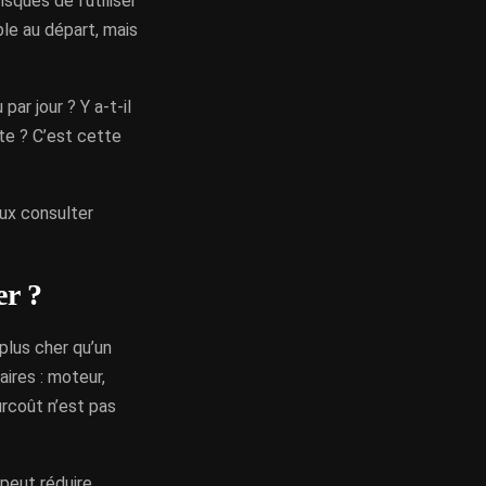
sques de l’utiliser
le au départ, mais
ar jour ? Y a-t-il
xte ? C’est cette
eux consulter
er ?
plus cher qu’un
ires : moteur,
urcoût n’est pas
 peut réduire