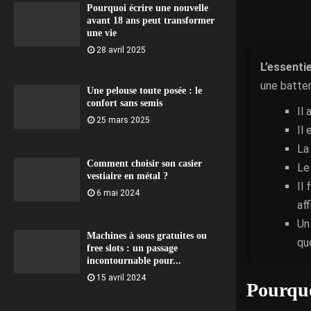
Pourquoi écrire une nouvelle
avant 18 ans peut transformer
une vie
28 avril 2025
L’essentie
une batter
Une pelouse toute posée : le
confort sans semis
Il
25 mars 2025
Il 
La
Comment choisir son casier
Le
vestiaire en métal ?
Il
6 mai 2024
aff
Un
Machines à sous gratuites ou
qu
free slots : un passage
incontournable pour...
15 avril 2024
Pourquoi