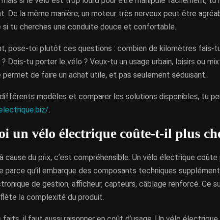
 mais si le vélo est trop lourd pour être manipulé facilement, tu ri
t. De la même manière, un moteur très nerveux peut être agréab
 si tu cherches une conduite douce et confortable.
 pose-toi plutôt ces questions : combien de kilomètres fais-tu p
 Dois-tu porter le vélo ? Veux-tu un usage urbain, loisirs ou mi
e permet de faire un achat utile, et pas seulement séduisant.
différents modèles et comparer les solutions disponibles, tu p
electrique.biz/
.
 un vélo électrique coûte-t-il plus ch
 à cause du prix, c’est compréhensible. Un vélo électrique coûte 
ue parce qu’il embarque des composants techniques supplémenta
ctronique de gestion, afficheur, capteurs, câblage renforcé. Ce s
l reflète la complexité du produit.
 faits, il faut aussi raisonner en coût d’usage. Un vélo électrique