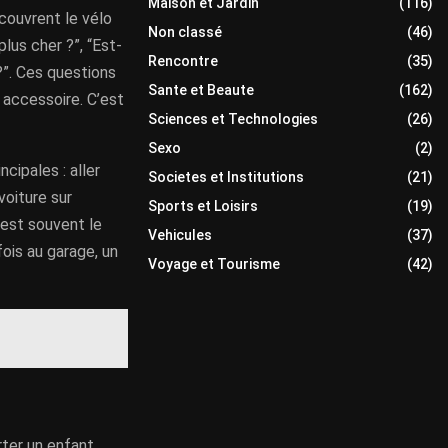
Maison et Jardin
(116)
couvrent le vélo
Non classé
(46)
lus cher ?”, “Est-
Rencontre
(35)
?”. Ces questions
Sante et Beaute
(162)
 accessoire. C’est
Sciences et Technologies
(26)
Sexo
(2)
cipales : aller
Societes et Institutions
(21)
voiture sur
Sports et Loisirs
(19)
c’est souvent le
Vehicules
(37)
fois au garage, un
Voyage et Tourisme
(42)
rter un enfant,