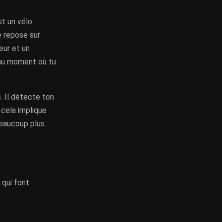
st un vélo
e repose sur
eur et un
 au moment où tu
s. Il détecte ton
 cela implique
beaucoup plus
 qui font