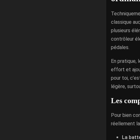
Techniquement
classique au
plusieurs élé
contrôleur é
pédales.
En pratique, 
effort et ajo
pour toi, c’e
légère, surto
Les compo
Pour bien com
réellement la 
La batt