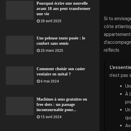
Pourquoi écrire une nouvelle
avant 18 ans peut transformer
une vie
Si tu envisag
28 avril 2025
côte atlanti
appartements,
Une pelouse toute posée : le
d’accompagne
confort sans semis
réfléchi.
25 mars 2025
L’essentie
Comment choisir son casier
vestiaire en métal ?
n’est pas 
6 mai 2024
Un
À 
Machines à sous gratuites ou
pr
free slots : un passage
Un
incontournable pour...
qua
15 avril 2024
Ava