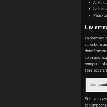
As-tu be
Le bien 
Peux-tu 
Les erreu
La première e
superbe, mais
deuxième erre
voisinage, ex
comparer plus
faire apparaît
Lire aussi
Si tu veux ava
accompagner p