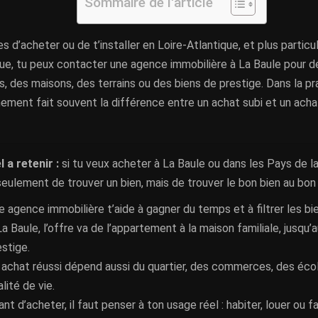
Sommaire de l'article
es d’acheter ou de t’installer en Loire-Atlantique, et plus particu
que, tu peux contacter une agence immobilière à La Baule pour d
 des maisons, des terrains ou des biens de prestige. Dans la pr
ment fait souvent la différence entre un achat subi et un acha
l a retenir :
si tu veux acheter à La Baule ou dans les Pays de la 
seulement de trouver un bien, mais de trouver le bon bien au bon 
e agence immobilière t’aide à gagner du temps et à filtrer les bi
La Baule, l’offre va de l’appartement à la maison familiale, jusqu’
estige.
 achat réussi dépend aussi du quartier, des commerces, des écol
lité de vie.
nt d’acheter, il faut penser à ton usage réel : habiter, louer ou f