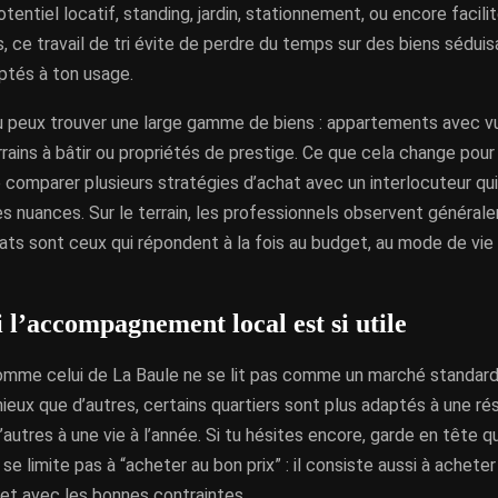
otentiel locatif, standing, jardin, stationnement, ou encore facili
s, ce travail de tri évite de perdre du temps sur des biens séduis
ptés à ton usage.
tu peux trouver une large gamme de biens : appartements avec v
errains à bâtir ou propriétés de prestige. Ce que cela change pour t
e comparer plusieurs stratégies d’achat avec un interlocuteur qui
s nuances. Sur le terrain, les professionnels observent général
ats sont ceux qui répondent à la fois au budget, au mode de vie 
 l’accompagnement local est si utile
mme celui de La Baule ne se lit pas comme un marché standard.
eux que d’autres, certains quartiers sont plus adaptés à une ré
’autres à une vie à l’année. Si tu hésites encore, garde en tête q
 se limite pas à “acheter au bon prix” : il consiste aussi à acheter
t avec les bonnes contraintes.