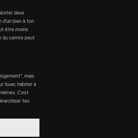
éviter deux
 d’un bien à ton
ut être moins
ée du centre peut
n logement”, mais
r louer, habiter à
s mêmes. C’est
érarchiser tes