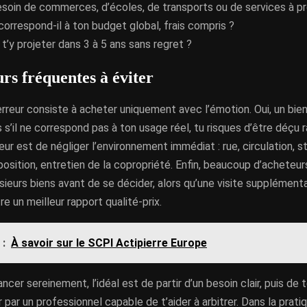
soin de commerces, d’écoles, de transports ou de services à pr
correspond-il à ton budget global, frais compris ?
t’y projeter dans 3 à 5 ans sans regret ?
rs fréquentes à éviter
rreur consiste à acheter uniquement avec l’émotion. Oui, un bie
 s’il ne correspond pas à ton usage réel, tu risques d’être déçu 
ur est de négliger l’environnement immédiat : rue, circulation, 
position, entretien de la copropriété. Enfin, beaucoup d’acheteur
ieurs biens avant de se décider, alors qu’une visite supplémenta
re un meilleur rapport qualité-prix.
 :
À savoir sur le SCPI Actipierre Europe
ncer sereinement, l’idéal est de partir d’un besoin clair, puis de t
ar un professionnel capable de t’aider à arbitrer. Dans la prati