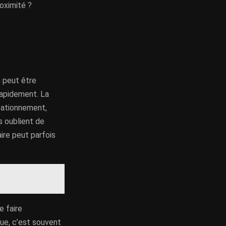
oximité ?
n peut être
rapidement. La
stationnement,
s oublient de
ire peut parfois
e faire
que, c’est souvent