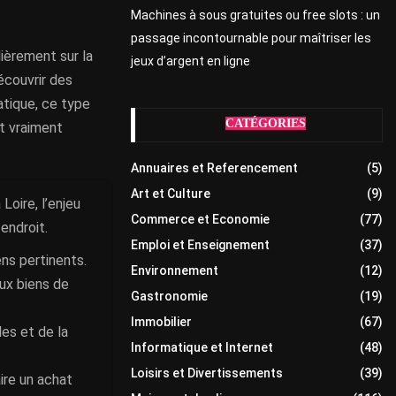
Machines à sous gratuites ou free slots : un
passage incontournable pour maîtriser les
lièrement sur la
jeux d’argent en ligne
écouvrir des
atique, ce type
CATÉGORIES
t vraiment
Annuaires et Referencement
(5)
Art et Culture
(9)
Loire, l’enjeu
Commerce et Economie
(77)
endroit.
Emploi et Enseignement
(37)
ens pertinents.
Environnement
(12)
aux biens de
Gastronomie
(19)
Immobilier
(67)
es et de la
Informatique et Internet
(48)
Loisirs et Divertissements
(39)
aire un achat