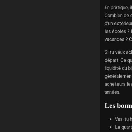
En pratique,
Combien de ch
d’un extérieu
les écoles ? 
vacances ? Ce
Si tu veux a
départ. Ce qu
liquidité du 
généralement 
acheteurs les
années.
Les bonn
Vas-tu h
Le quart