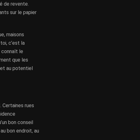
té de revente.
ants sur le papier
ue, maisons
oi, c’est la
 connaît le
ement que les
et au potentiel
 Certaines rues
sidence
u’un bon conseil
 au bon endroit, au