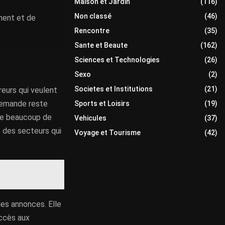
Maison et Jardin
(116)
Non classé
(46)
ement et de
Rencontre
(35)
Sante et Beaute
(162)
Sciences et Technologies
(26)
Sexo
(2)
Societes et Institutions
(21)
reurs qui veulent
a demande reste
Sports et Loisirs
(19)
nge beaucoup de
Vehicules
(37)
t des secteurs qui
Voyage et Tourisme
(42)
es annonces. Elle
accès aux