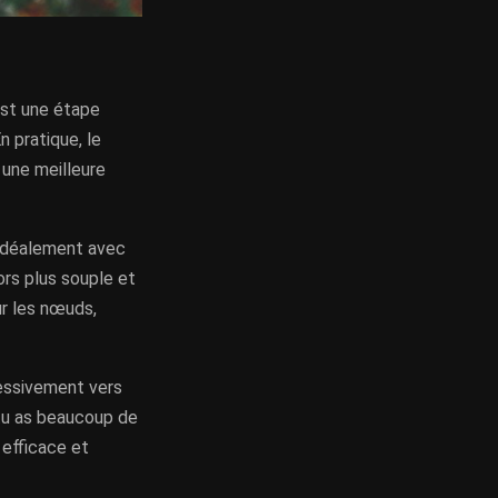
est une étape
n pratique, le
 une meilleure
 idéalement avec
ors plus souple et
ur les nœuds,
essivement vers
i tu as beaucoup de
 efficace et