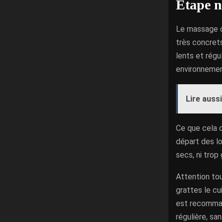
Étape n
Le massage du
très concrets
lents et régu
environnemen
Lire aussi
Ce que cela c
départ des lo
secs, ni trop 
Attention tou
grattes le cui
est recomman
régulière, san