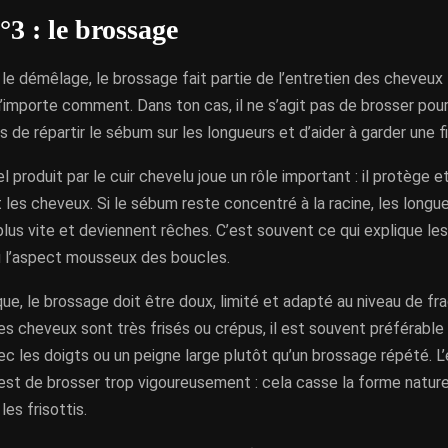
°3 : le brossage
 démêlage, le brossage fait partie de l’entretien des cheveux fr
 n’importe comment. Dans ton cas, il ne s’agit pas de brosser pour 
is de répartir le sébum sur les longueurs et d’aider à garder une f
l produit par le cuir chevelu joue un rôle important : il protège et
 les cheveux. Si le sébum reste concentré à la racine, les longu
us vite et deviennent rêches. C’est souvent ce qui explique le
 l’aspect mousseux des boucles.
que, le brossage doit être doux, limité et adapté au niveau de fra
es cheveux sont très frisés ou crépus, il est souvent préférable d
 les doigts ou un peigne large plutôt qu’un brossage répété. L’e
est de brosser trop vigoureusement : cela casse la forme nature
es frisottis.