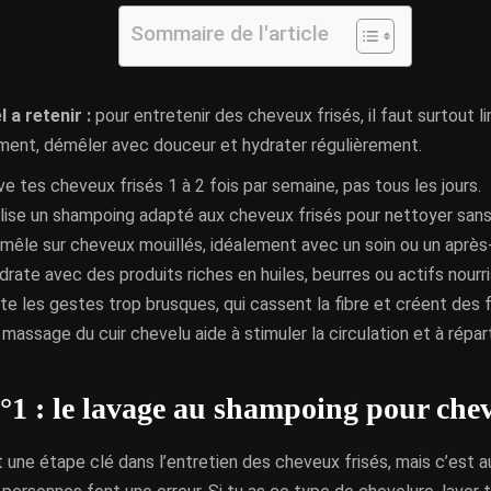
Sommaire de l'article
l a retenir :
pour entretenir des cheveux frisés, il faut surtout li
ent, démêler avec douceur et hydrater régulièrement.
ve tes cheveux frisés 1 à 2 fois par semaine, pas tous les jours.
ilise un shampoing adapté aux cheveux frisés pour nettoyer sans
mêle sur cheveux mouillés, idéalement avec un soin ou un aprè
drate avec des produits riches en huiles, beurres ou actifs nourr
ite les gestes trop brusques, qui cassent la fibre et créent des fr
 massage du cuir chevelu aide à stimuler la circulation et à répar
°1 : le lavage au shampoing pour chev
 une étape clé dans l’entretien des cheveux frisés, mais c’est a