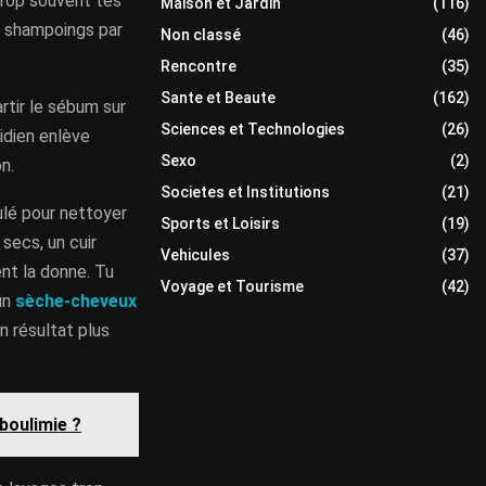
trop souvent tes
Maison et Jardin
(116)
 2 shampoings par
Non classé
(46)
Rencontre
(35)
Sante et Beaute
(162)
rtir le sébum sur
Sciences et Technologies
(26)
tidien enlève
Sexo
(2)
n.
Societes et Institutions
(21)
ulé pour nettoyer
Sports et Loisirs
(19)
secs, un cuir
Vehicules
(37)
ent la donne. Tu
Voyage et Tourisme
(42)
un
sèche-cheveux
un résultat plus
boulimie ?