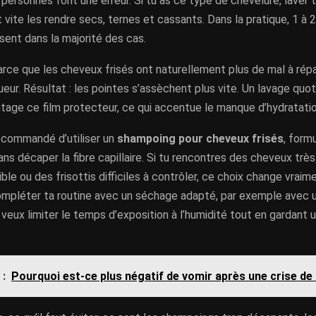
ersonnes font une erreur. Si tu as ce type de chevelure, laver 
vite les rendre secs, ternes et cassants. Dans la pratique, 1 à
sent dans la majorité des cas.
rce que les cheveux frisés ont naturellement plus de mal à répa
ueur. Résultat : les pointes s’assèchent plus vite. Un lavage quo
tage ce film protecteur, ce qui accentue le manque d’hydratatio
recommandé d’utiliser un
shampoing pour cheveux frisés
, form
ns décaper la fibre capillaire. Si tu rencontres des cheveux très 
ble ou des frisottis difficiles à contrôler, ce choix change vraim
ompléter ta routine avec un séchage adapté, par exemple avec 
tu veux limiter le temps d’exposition à l’humidité tout en gardant 
 :
Pourquoi est-ce plus négatif de vomir après une crise de 