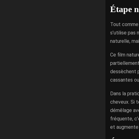
Étape n
Tout comme le
s’utilise pas
naturelle, ma
Ce film nature
partiellement
dessèchent pl
cassantes ou
Dans la prati
cheveux. Si t
démêlage avec
fréquente, c’
et augmente l