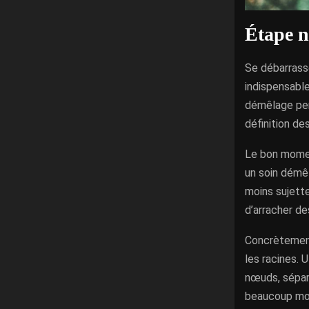
Étape n
Se débarrass
indispensable
démêlage perm
définition de
Le bon momen
un soin démêl
moins sujette
d’arracher de
Concrètement
les racines. 
nœuds, sépare
beaucoup moi