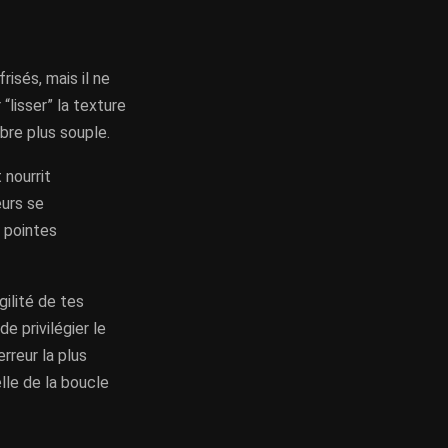
isés, mais il ne
“lisser” la texture
ibre plus souple.
 nourrit
eurs se
s pointes
gilité de tes
e privilégier le
rreur la plus
lle de la boucle