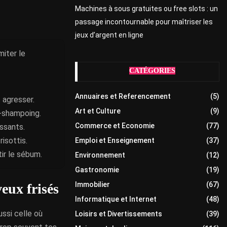
Machines à sous gratuites ou free slots : un
passage incontournable pour maîtriser les
jeux d’argent en ligne
miter le
CATÉGORIES
Annuaires et Referencement
(5)
 agresser.
Art et Culture
(9)
s-shampoing.
Commerce et Economie
(77)
issants.
isottis.
Emploi et Enseignement
(37)
tir le sébum.
Environnement
(12)
Gastronomie
(19)
Immobilier
(67)
eux frisés
Informatique et Internet
(48)
ussi celle où
Loisirs et Divertissements
(39)