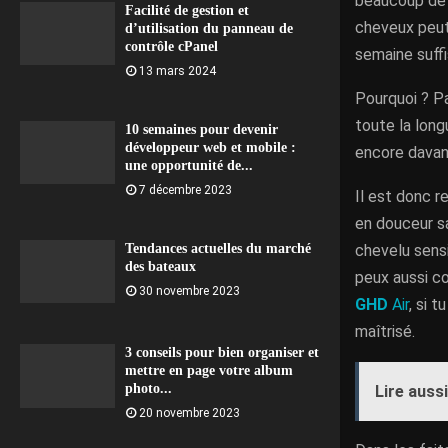
beaucoup de p
Facilité de gestion et
cheveux peut 
d’utilisation du panneau de
contrôle cPanel
semaine suffi
13 mars 2024
Pourquoi ? Pa
toute la long
10 semaines pour devenir
développeur web et mobile :
encore davan
une opportunité de...
7 décembre 2023
Il est donc 
en douceur sa
chevelu sensi
Tendances actuelles du marché
des bateaux
peux aussi c
30 novembre 2023
GHD
Air
, si 
maîtrisé.
3 conseils pour bien organiser et
mettre en page votre album
photo...
Lire aussi
20 novembre 2023