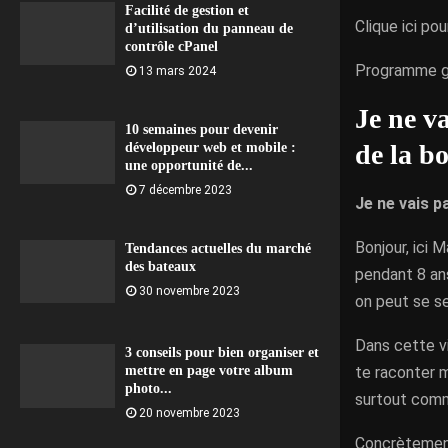
Facilité de gestion et
Clique ici po
d’utilisation du panneau de
contrôle cPanel
Programme g
13 mars 2024
Je ne v
10 semaines pour devenir
de la bo
développeur web et mobile :
une opportunité de...
7 décembre 2023
Je ne vais p
Bonjour, ici 
Tendances actuelles du marché
des bateaux
pendant 8 ans
30 novembre 2023
on peut se se
Dans cette vi
3 conseils pour bien organiser et
te raconter m
mettre en page votre album
photo...
surtout comme
20 novembre 2023
Concrètement,