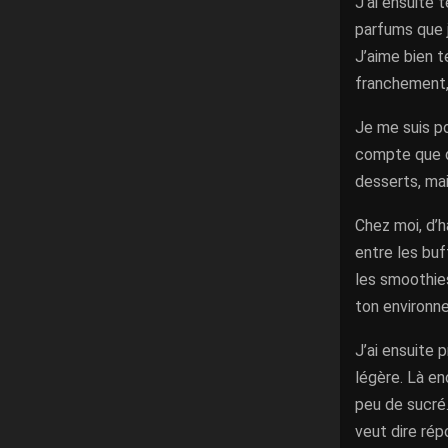
J’ai ensuite t
parfums que j
J’aime bien te
franchement, 
Je me suis po
compte que d
desserts, ma
Chez moi, d’h
entre les buf
les smoothies
ton environn
J’ai ensuite 
légère. Là en
peu de sucré.
veut dire ré