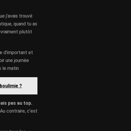
ue j’avais trouvé
ratique, quand tu as
t vraiment plutôt
se d’important et
oir une journée
s le matin.
boulimie ?
ais pas au top.
u contraire, c’est