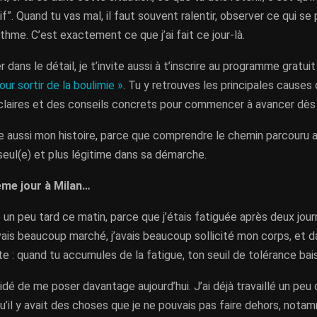
if”. Quand tu vas mal, il faut souvent ralentir, observer ce qui se
ythme. C’est exactement ce que j’ai fait ce jour-là.
 dans le détail, je t’invite aussi à t’inscrire au programme gratui
our sortir de la boulimie »
. Tu y retrouves les principales causes 
 claires et des conseils concrets pour commencer à avancer dès
e aussi mon histoire, parce que comprendre le chemin parcouru 
seul(e) et plus légitime dans sa démarche.
ième jour à Milan…
e un peu tard ce matin, parce que j’étais fatiguée après deux jou
vais beaucoup marché, j’avais beaucoup sollicité mon corps, et d
te : quand tu accumules de la fatigue, ton seuil de tolérance bai
idé de me poser davantage aujourd’hui. J’ai déjà travaillé un pe
u’il y avait des choses que je ne pouvais pas faire dehors, not