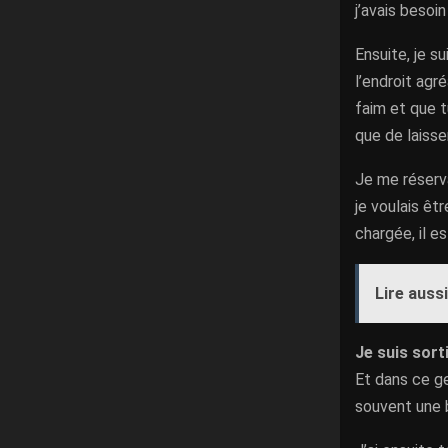
j’avais besoi
Ensuite, je s
l’endroit agré
faim et que t
que de laisse
Je me réserva
je voulais êt
chargée, il e
Lire aussi
Je suis sort
Et dans ce g
souvent une 