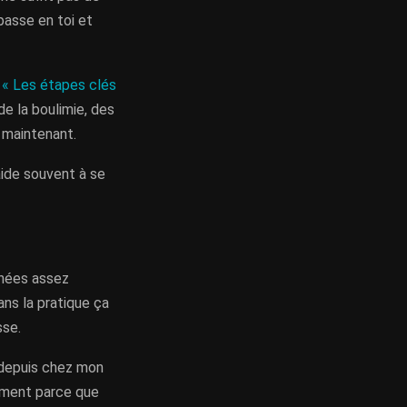
 passe en toi et
t
« Les étapes clés
de la boulimie, des
 maintenant.
aide souvent à se
rnées assez
ans la pratique ça
sse.
u depuis chez mon
amment parce que