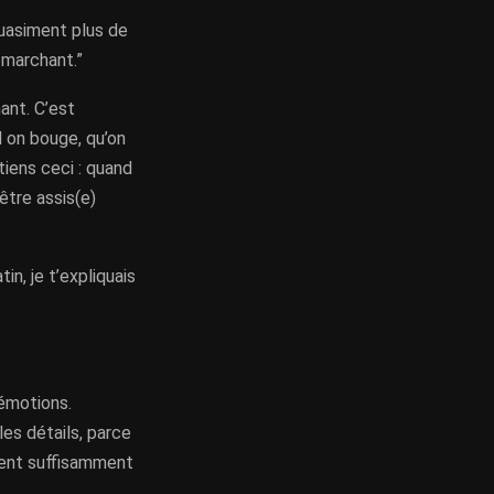
quasiment plus de
n marchant.”
hant. C’est
d on bouge, qu’on
tiens ceci : quand
être assis(e)
n, je t’expliquais
 émotions.
es détails, parce
ient suffisamment