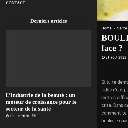
CONTACT
Derniers articles
Home
Sante 
BOULIM
face ?
31 août 2022
Si tu te de
l’idée n’est p
L’industrie de la beauté : un
met en diffic
moteur de croissance pour le
crise. Dans 
secteur de la santé
comment te r
18 juin 2026
0
boulimie quan