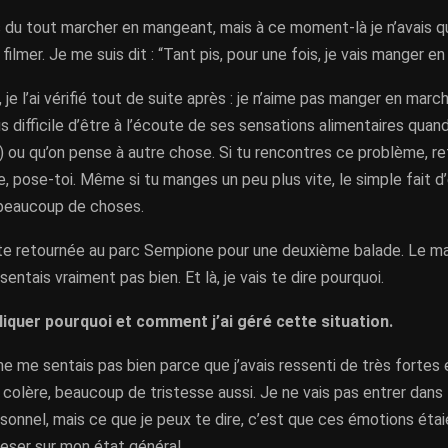
s du tout marcher en mangeant, mais à ce moment-là je n’avais 
filmer. Je me suis dit : “Tant pis, pour une fois, je vais manger e
 je l’ai vérifié tout de suite après : je n’aime pas manger en marc
 difficile d’être à l’écoute de ses sensations alimentaires quan
e) ou qu’on pense à autre chose. Si tu rencontres ce problème, re
e, pose-toi. Même si tu manges un peu plus vite, le simple fait d’
beaucoup de choses.
te retournée au parc Sempione pour une deuxième balade. Le mati
entais vraiment pas bien. Et là, je vais te dire pourquoi.
pliquer pourquoi et comment j’ai géré cette situation.
e ne me sentais pas bien parce que j’avais ressenti de très fortes
olère, beaucoup de tristesse aussi. Je ne vais pas entrer dans l
sonnel, mais ce que je peux te dire, c’est que ces émotions éta
eser sur mon état général.