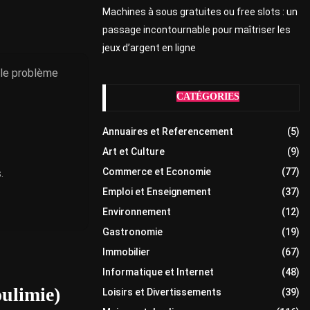
Machines à sous gratuites ou free slots : un
passage incontournable pour maîtriser les
jeux d’argent en ligne
i le problème
CATÉGORIES
Annuaires et Referencement
(5)
Art et Culture
(9)
Commerce et Economie
(77)
.
Emploi et Enseignement
(37)
Environnement
(12)
Gastronomie
(19)
Immobilier
(67)
Informatique et Internet
(48)
oulimie)
Loisirs et Divertissements
(39)