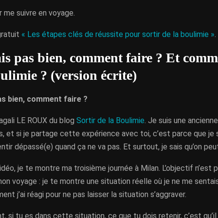
ur me suivre en voyage.
ratuit
« Les étapes clés de réussite pour sortir de la boulimie »
.
ais pas bien, comment faire ? Et comm
ulimie ? (version écrite)
as bien, comment faire ?
Magali LE ROUX du blog
Sortir de la Boulimie
. Je suis une ancienn
, et si je partage cette expérience avec toi, c’est parce que je s
ntir dépassé(e) quand ça ne va pas. Et surtout, je sais qu’on peut 
déo, je te montre ma troisième journée à Milan. L’objectif n’est
on voyage : je te montre une situation réelle où je ne me sentais
nt j’ai réagi pour ne pas laisser la situation s’aggraver.
 si tu es dans cette situation, ce que tu dois retenir, c’est qu’il