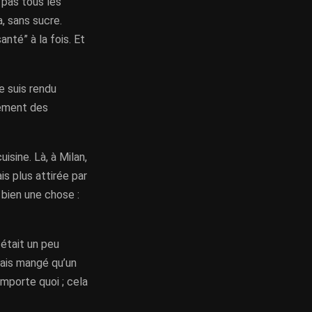
t pas tous les
a, sans sucre.
anté” à la fois. Et
e suis rendu
uement des
isine. Là, à Milan,
is plus attirée par
 bien une chose :
 était un peu
avais mangé qu’un
importe quoi ; cela