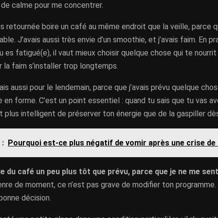
n de calme pour me concentrer.
uis retournée boire un café au même endroit que la veille, parce q
able. J’avais aussi très envie d’un smoothie, et j’avais faim. En p
u es fatigué(e), il vaut mieux choisir quelque chose qui te nourri
r la faim s’installer trop longtemps.
is aussi pour le lendemain, parce que j’avais prévu quelque cho
re en forme. C’est un point essentiel : quand tu sais que tu vas av
st plus intelligent de préserver ton énergie que de la gaspiller dè
 :
Pourquoi est-ce plus négatif de vomir après une crise de 
ie du café un peu plus tôt que prévu, parce que je ne me sent
enre de moment, ce n’est pas grave de modifier ton programme. A
bonne décision.