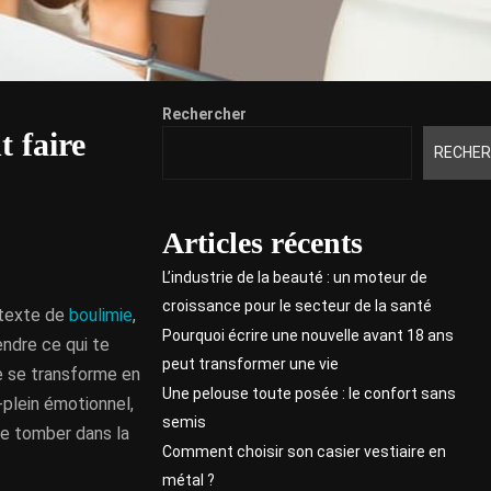
Rechercher
 faire
RECHER
Articles récents
L’industrie de la beauté : un moteur de
croissance pour le secteur de la santé
ntexte de
boulimie
,
Pourquoi écrire une nouvelle avant 18 ans
rendre ce qui te
peut transformer une vie
ne se transforme en
Une pelouse toute posée : le confort sans
plein émotionnel,
semis
de tomber dans la
Comment choisir son casier vestiaire en
métal ?