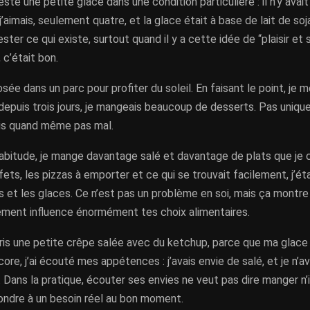
esté une petite glace dans une condition particulière : il n’y avai
’aimais, seulement quatre, et la glace était à base de lait de soj
ster ce qui existe, surtout quand il y a cette idée de “plaisir et s
c’était bon.
sée dans un parc pour profiter du soleil. En faisant le point, je m
epuis trois jours, je mangeais beaucoup de desserts. Pas uniq
is quand même pas mal.
abitude, je mange davantage salé et davantage de plats que je cu
fets, les pizzas à emporter et ce qui se trouvait facilement, j’éta
 et les glaces. Ce n’est pas un problème en soi, mais ça montre
ement influence énormément tes choix alimentaires.
pris une petite crêpe salée avec du ketchup, parce que ma glace
core, j’ai écouté mes appétences : j’avais envie de salé, et je n’
 Dans la pratique, écouter ses envies ne veut pas dire manger n’
pondre à un besoin réel au bon moment.