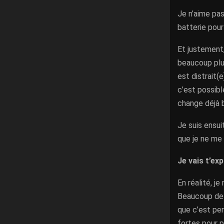
Je n’aime pa
batterie pour 
Et justement,
beaucoup plus
est distrait(
c’est possibl
change déjà 
Je suis ensui
que je ne me s
Je vais t’ex
En réalité, j
Beaucoup de c
que c’est per
fortes pour p