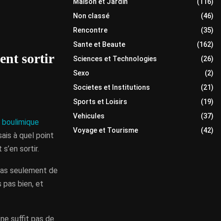
Maison et Jardin
(116)
Non classé
(46)
Rencontre
(35)
Sante et Beaute
(162)
ent sortir
Sciences et Technologies
(26)
Sexo
(2)
Societes et Institutions
(21)
Sports et Loisirs
(19)
Vehicules
(37)
e
boulimique
Voyage et Tourisme
(42)
ais à quel point
s’en sortir.
 pas seulement de
 pas bien, et
 ne suffit pas de