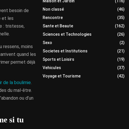
Maison et Jardin
(116)
Non classé
(46)
uvent besoin de
Rencontre
(35)
 et les
 : tristesse,
Sante et Beaute
(162)
elle.
Sciences et Technologies
(26)
Sexo
(2)
tu ressens, moins
Societes et Institutions
(21)
 arrivent quand les
Sports et Loisirs
(19)
primer permet déjà
Vehicules
(37)
Voyage et Tourisme
(42)
ir de la boulimie
.
ndes du mal-être.
d’abandon ou d’un
e si tu