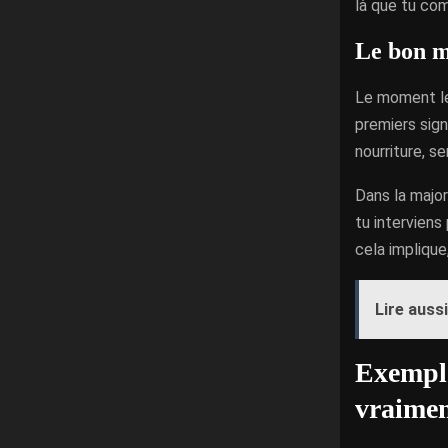
là que tu com
Le bon m
Le moment le 
premiers sign
nourriture, se
Dans la major
tu interviens
cela implique
Lire aussi
Exemple
vraime