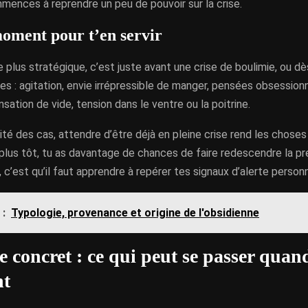
mences à reprendre un peu de pouvoir sur la crise.
oment pour t’en servir
plus stratégique, c’est juste avant une crise de boulimie, ou dè
es : agitation, envie irrépressible de manger, pensées obsessionn
nsation de vide, tension dans le ventre ou la poitrine.
ité des cas, attendre d’être déjà en pleine crise rend les choses p
 plus tôt, tu as davantage de chances de faire redescendre la pr
, c’est qu’il faut apprendre à repérer tes signaux d’alerte personn
 :
Typologie, provenance et origine de l'obsidienne
 concret : ce qui peut se passer quand
nt