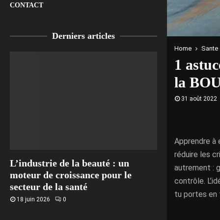
CONTACT
Derniers articles
Home
Sante 
1 astu
la BO
31 août 2022
Apprendre à e
réduire les cr
L’industrie de la beauté : un
autrement : 
moteur de croissance pour le
contrôle. L’i
secteur de la santé
tu portes en 
18 juin 2026
0