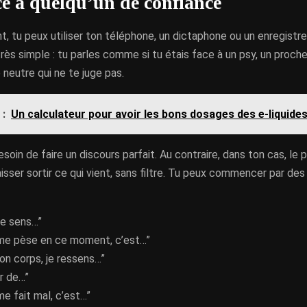
ace à quelqu’un de confiance
 tu peux utiliser ton téléphone, un dictaphone ou un enregistre
très simple : tu parles comme si tu étais face à un psy, un proche
neutre qui ne te juge pas.
 :
Un calculateur pour avoir les bons dosages des e-liquide
soin de faire un discours parfait. Au contraire, dans ton cas, le p
isser sortir ce qui vient, sans filtre. Tu peux commencer par des
me sens…”
 me pèse en ce moment, c’est…”
on corps, je ressens…”
ur de…”
me fait mal, c’est…”