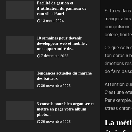
Facilité de gestion et
d’utilisation du panneau de
Si tu es dans
contrôle cPanel
manger alors 
13 mars 2024
compulsions a
colère, honte
10 semaines pour devenir
développeur web et mobile :
Ce que cela c
une opportunité de...
ton corps a b
7 décembre 2023
émotions rest
de faire baiss
Tendances actuelles du marché
des bateaux
Attention qua
30 novembre 2023
C’est une éta
Par exemple, 
3 conseils pour bien organiser et
stress chroniq
mettre en page votre album
photo...
La méth
20 novembre 2023