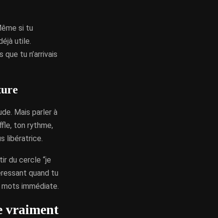
 Même si tu
éjà utile.
 que tu n’arrivais
ture
ude. Mais parler à
fle, ton rythme,
s libératrice.
ir du cercle “je
téressant quand tu
n mots immédiate.
e vraiment