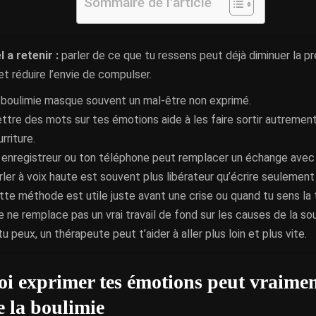
Sommaire de l'article
l a retenir :
parler de ce que tu ressens peut déjà diminuer la pr
 et réduire l’envie de compulser.
 boulimie masque souvent un mal-être non exprimé.
ttre des mots sur tes émotions aide à les faire sortir autrement
rriture.
 enregistreur ou ton téléphone peut remplacer un échange avec 
rler à voix haute est souvent plus libérateur qu’écrire seulement 
tte méthode est utile juste avant une crise ou quand tu sens la 
le ne remplace pas un vrai travail de fond sur les causes de la so
tu peux, un thérapeute peut t’aider à aller plus loin et plus vite.
i exprimer tes émotions peut vraiment
e la boulimie