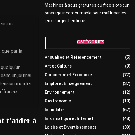
Machines à sous gratuites ou free slots : un
passage incontournable pour maîtriser les
jeux d’argent en ligne
ession
CATÉGORIES
 que par la
Annuaires et Referencement
(5)
Art et Culture
(9)
quelqu’un.
Commerce et Economie
(77)
dans un journal.
tension monter.
Emploi et Enseignement
(37)
uffrance.
Environnement
(12)
Gastronomie
(19)
Immobilier
(67)
 t’aider à
Informatique et Internet
(48)
Loisirs et Divertissements
(39)