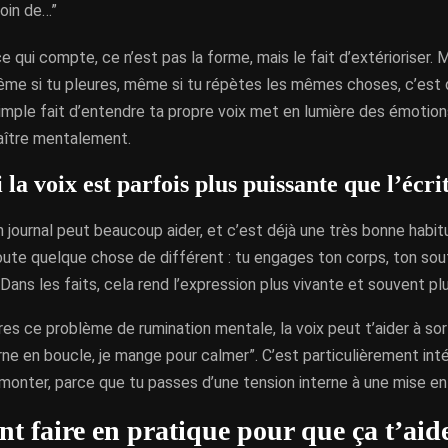
soin de…”
ce qui compte, ce n’est pas la forme, mais le fait d’extérioriser.
ême si tu pleures, même si tu répètes les mêmes choses, c’est d
imple fait d’entendre ta propre voix met en lumière des émotions
aître mentalement.
la voix est parfois plus puissante que l’écri
n journal peut beaucoup aider, et c’est déjà une très bonne habit
oute quelque chose de différent : tu engages ton corps, ton souf
Dans les faits, cela rend l’expression plus vivante et souvent plu
res ce problème de rumination mentale, la voix peut t’aider à sort
rne en boucle, je mange pour calmer”. C’est particulièrement in
 monter, parce que tu passes d’une tension interne à une mise e
 faire en pratique pour que ça t’aid