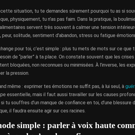
 cette situation, tu te demandes sûrement pourquoi tu as si so
que, physiquement, tu n’as pas faim. Dans la pratique, la boulimie
limentaires servent très souvent à calmer une tension intérieure
, peur, solitude, sentiment d’abandon, stress ou fatigue émotionn
hange pour toi, c’est simple : plus tu mets de mots sur ce que 
esoin de “parler” à ta place. On constate souvent que les crises
ent bloquées, non reconnues ou minimisées. À l’inverse, les ex
er la pression.
nd même : exprimer tes émotions ne suffit pas, à lui seul, à
guér
pe essentielle, mais il faut aussi travailler sur les causes profo
si tu souffres d’un manque de confiance en toi, d’une blessure 
ue, il faudra ensuite agir sur ces racines.
ode simple : parler à voix haute comm