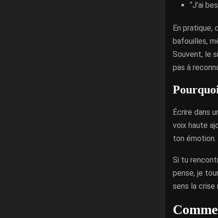
“J’ai be
En pratique, 
bafouilles, m
Souvent, le s
pas à reconn
Pourquoi 
Écrire dans u
voix haute aj
ton émotion. 
Si tu rencont
pense, je tou
sens la crise
Comment