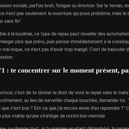
ession sociale, parfois bruit, fatigue ou émotion. Sur le terrain, 
e n’est pas seulement la nourriture qui pose problème, mais la s
r sans fin”.
ible à la boulimie, ce type de repas peut réveiller des automatis
 manger plus que prévu, puis penser immédiatement à la conséq
 vrai risque, ce n’est pas d’avoir trop mangé. C’est de basculer d
sation.
1 : te concentrer sur le moment présent, pa
stuce, c’est de te donner le droit de vivre le repas sans le tran
crètement, au lieu de surveiller chaque bouchée, demande-toi : “
 que c’est bon ? Est-ce que j’ai encore envie d’en reprendre ?”
plus stable qu’une stratégie de restriction mentale.
que, ça change tout : si tu manges en étant détendu(e), tu repèr