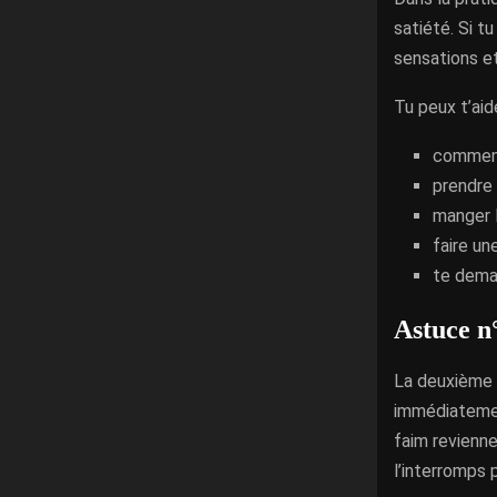
satiété. Si t
sensations e
Tu peux t’aid
commence
prendre 
manger l
faire un
te deman
Astuce n
La deuxième a
immédiatement
faim revienne
l’interromps