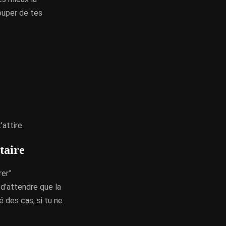
couper de tes
attire.
taire
rer”
 d’attendre que la
é des cas, si tu ne