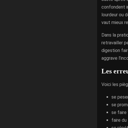
confondent in
lourdeur ou d
vaut mieux r
Dans la prat
retravailler 
digestion fai
aggrave l’inc
Les erre
Voici les piè
se peser
se prome
se faire
faire du
se répét