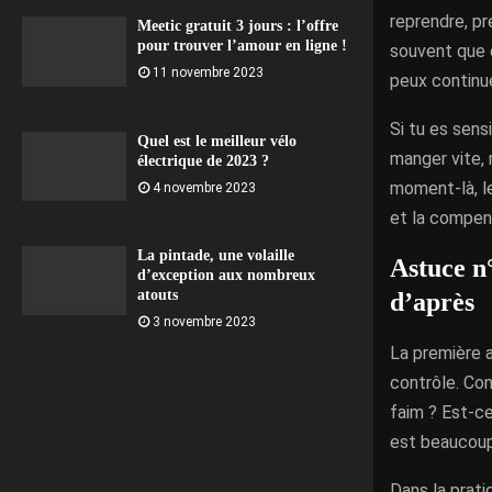
reprendre, pr
Meetic gratuit 3 jours : l’offre
pour trouver l’amour en ligne !
souvent que c
11 novembre 2023
peux continue
Si tu es sens
Quel est le meilleur vélo
manger vite,
électrique de 2023 ?
moment-là, le
4 novembre 2023
et la compen
La pintade, une volaille
Astuce n°
d’exception aux nombreux
atouts
d’après
3 novembre 2023
La première a
contrôle. Con
faim ? Est-ce
est beaucoup 
Dans la prati