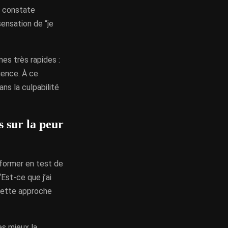
on constate
ensation de “je
mes très rapides :
uence. À ce
ans la culpabilité
s sur la peur
sformer en test de
Est-ce que j’ai
 Cette approche
es mieux la