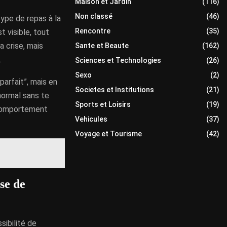
Maison et Jardin
(116)
Non classé
(46)
type de repas à la
Rencontre
(35)
t visible, tout
a crise, mais
Sante et Beaute
(162)
.
Sciences et Technologies
(26)
Sexo
(2)
parfait”, mais en
Societes et Institutions
(21)
 normal sans te
Sports et Loisirs
(19)
 comportement
Vehicules
(37)
Voyage et Tourisme
(42)
se de
sibilité de