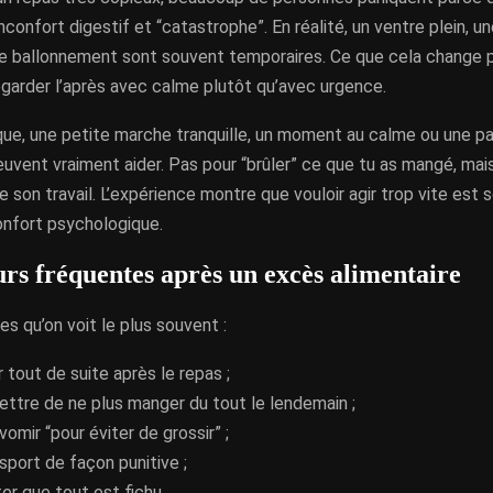
confort digestif et “catastrophe”. En réalité, un ventre plein, u
e ballonnement sont souvent temporaires. Ce que cela change pou
egarder l’après avec calme plutôt qu’avec urgence.
ique, une petite marche tranquille, un moment au calme ou une p
peuvent vraiment aider. Pas pour “brûler” ce que tu as mangé, mais
re son travail. L’expérience montre que vouloir agir trop vite est 
onfort psychologique.
urs fréquentes après un excès alimentaire
ges qu’on voit le plus souvent :
 tout de suite après le repas ;
ttre de ne plus manger du tout le lendemain ;
 vomir “pour éviter de grossir” ;
 sport de façon punitive ;
er que tout est fichu.