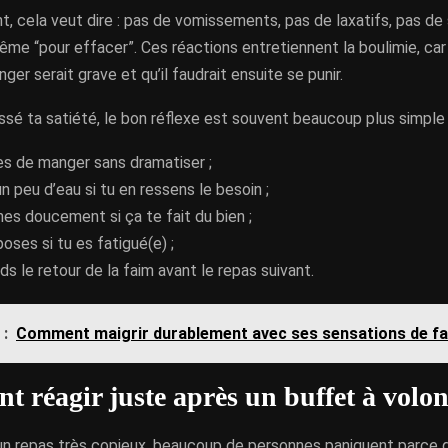
 cela veut dire : pas de vomissements, pas de laxatifs, pas de s
ême “pour effacer”. Ces réactions entretiennent la boulimie, car
ger serait grave et qu’il faudrait ensuite se punir.
ssé ta satiété, le bon réflexe est souvent beaucoup plus simple 
es de manger sans dramatiser ;
un peu d’eau si tu en ressens le besoin ;
es doucement si ça te fait du bien ;
poses si tu es fatigué(e) ;
ds le retour de la faim avant le repas suivant.
 :
Comment maigrir durablement avec ses sensations de f
 réagir juste après un buffet à volon
un repas très copieux, beaucoup de personnes paniquent parce q