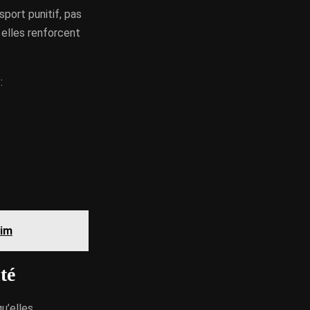
port punitif, pas
 elles renforcent
:
aim
té
u’elles