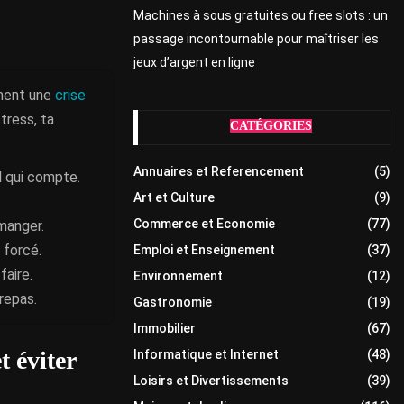
Machines à sous gratuites ou free slots : un
passage incontournable pour maîtriser les
jeux d’argent en ligne
ment une
crise
tress, ta
CATÉGORIES
Annuaires et Referencement
(5)
l qui compte.
Art et Culture
(9)
Commerce et Economie
(77)
manger.
 forcé.
Emploi et Enseignement
(37)
faire.
Environnement
(12)
repas.
Gastronomie
(19)
Immobilier
(67)
 éviter
Informatique et Internet
(48)
Loisirs et Divertissements
(39)