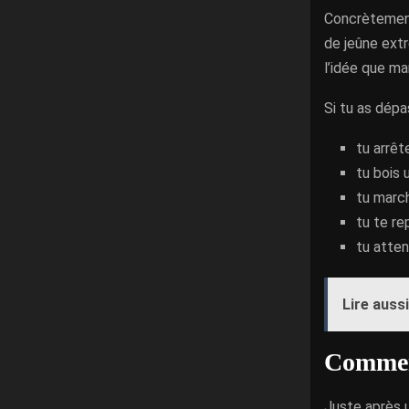
Concrètement,
de jeûne extr
l’idée que man
Si tu as dépa
tu arrêt
tu bois 
tu march
tu te re
tu atten
Lire aussi
Comment
Juste après 