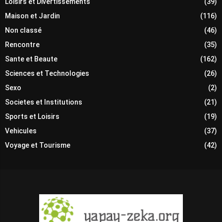
Loisirs et Divertissements
(39)
Maison et Jardin
(116)
Non classé
(46)
Rencontre
(35)
Sante et Beaute
(162)
Sciences et Technologies
(26)
Sexo
(2)
Societes et Institutions
(21)
Sports et Loisirs
(19)
Vehicules
(37)
Voyage et Tourisme
(42)