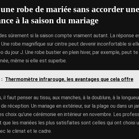
 une robe de mariée sans accorder un
nce à la saison du mariage
es sûrement si la saison compte vraiment autant. La réponse es
ne robe magnifique sur cintre peut devenir inconfortable si el
o du jour J. Une robe bustier en plein hiver, par exemple, peut te
rnée, même si elle est superbe.
 :
Thermomètre infrarouge, les avantages que cela offre
, il faut penser au tissu, aux manches, à la doublure, à la longueu
de réception. Un mariage en extérieur, sur la plage ou dans un j
s choix qu’une cérémonie en intérieur en novembre. Les profes
que les mariées les plus satisfaites sont celles qui ont choisi 
c le climat et le cadre.