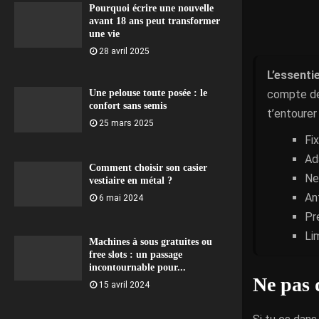
Pourquoi écrire une nouvelle
avant 18 ans peut transformer
une vie
28 avril 2025
L’essentie
compte de 
Une pelouse toute posée : le
confort sans semis
t’entoure
25 mars 2025
Fi
Ad
Comment choisir son casier
Ne
vestiaire en métal ?
An
6 mai 2024
Pr
Li
Machines à sous gratuites ou
free slots : un passage
incontournable pour...
Ne pas 
15 avril 2024