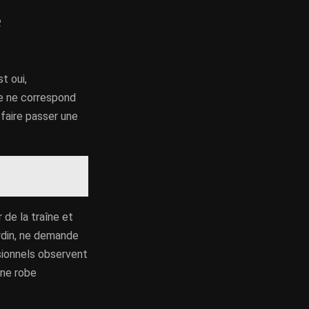
e
t oui,
le ne correspond
 faire passer une
r de la traîne et
ardin, ne demande
sionnels observent
une robe