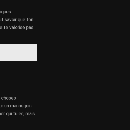
tiques
ut savoir que ton
e te valorise pas
x choses
sur un mannequin
er qui tu es, mais