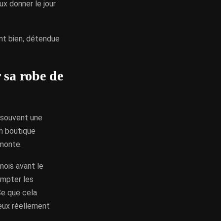
ux donner le jour
ent bien, détendue
 sa robe de
t souvent une
en boutique
 monte.
mois avant le
ompter les
Ce que cela
peux réellement