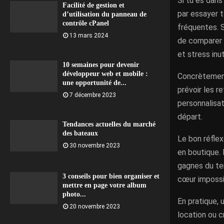
Si tu es dans
Facilité de gestion et
par essayer t
d’utilisation du panneau de
contrôle cPanel
fréquentes. S
13 mars 2024
de comparer t
et stress inut
10 semaines pour devenir
développeur web et mobile :
Concrètement,
une opportunité de...
prévoir les r
7 décembre 2023
personnalisat
départ.
Tendances actuelles du marché
des bateaux
Le bon réfle
30 novembre 2023
en boutique. 
gagnes du te
3 conseils pour bien organiser et
cœur impossi
mettre en page votre album
photo...
En pratique, 
20 novembre 2023
location ou c