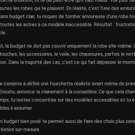
 cette situation, tu te dis peut-être qu’il vaut mieux “voir plus 
outes les robes qui te plaisent. En réalité, c’est l’une des erreurs
ans budget clair, tu risques de tomber amoureuse d’une robe hor
outes les autres à ce modèle inaccessible. Résultat : frustrati
ile.
 le budget ne doit pas couvrir uniquement la robe elle-même. Il
etouches, les accessoires, le voile, les chaussures, parfois le net
ion. Dans la majorité des cas, c’est ce qui fait dépasser le mont
xe consiste à définir une fourchette réaliste avant même de pre
Ensuite, annonce-la clairement à la conseillère. Ce que cela chang
mps, tu restes concentrée sur des modèles accessibles et tu é
bles à assumer.
un budget bien posé te permet aussi de faire des choix plus sere
réation sur-mesure.