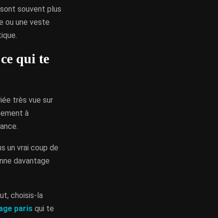
 sont souvent plus
pe ou une veste
tique.
ce qui te
iée très vue sur
quement à
iance.
ns un vrai coup de
yonne davantage
ut, choisis-la
age paris
qui te