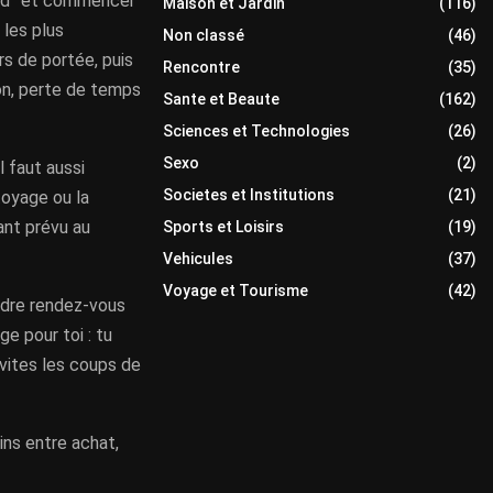
tard” et commencer
Maison et Jardin
(116)
 les plus
Non classé
(46)
s de portée, puis
Rencontre
(35)
on, perte de temps
Sante et Beaute
(162)
Sciences et Technologies
(26)
Sexo
(2)
 faut aussi
Societes et Institutions
(21)
toyage ou la
ant prévu au
Sports et Loisirs
(19)
Vehicules
(37)
Voyage et Tourisme
(42)
ndre rendez-vous
e pour toi : tu
vites les coups de
ins entre achat,