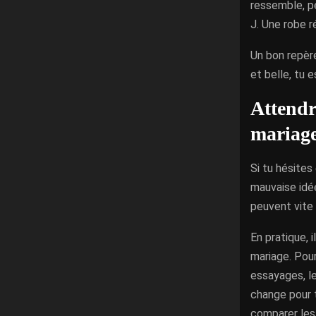
ressemble, pe
J. Une robe r
Un bon repère
et belle, tu 
Attendr
mariag
Si tu hésites
mauvaise idée
peuvent vite 
En pratique,
mariage. Pour
essayages, le
change pour t
comparer les