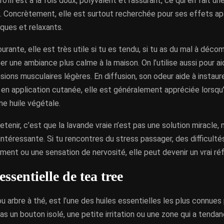
rofil est à la fois doux, polyvalent et rassurant, ce qui en fait u
. Concrètement, elle est surtout recherchée pour ses effets ap
ques et relaxants.
ourante, elle est très utile si tu es tendu, si tu as du mal à déco
éer une ambiance plus calme à la maison. On l’utilise aussi pour ai
sions musculaires légères. En diffusion, son odeur aide à insta
; en application cutanée, elle est généralement appréciée lorsqu’
ne huile végétale.
retenir, c’est que la lavande vraie n’est pas une solution miracle,
intéressante. Si tu rencontres du stress passager, des difficulté
ent ou une sensation de nervosité, elle peut devenir un vrai réf
essentielle de tea tree
ou arbre à thé, est l’une des huiles essentielles les plus connues
u as un bouton isolé, une petite irritation ou une zone qui a tenda