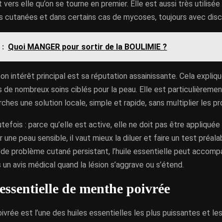
 vers elle qu’on se tourne en premier. Elle est aussi très utilisé
s cutanées et dans certains cas de mycoses, toujours avec dis
 :
Quoi MANGER pour sortir de la BOULIMIE ?
son intérêt principal est sa réputation assainissante. Cela expliq
 de nombreux soins ciblés pour la peau. Elle est particulièreme
ches une solution locale, simple et rapide, sans multiplier les pr
tefois : parce qu’elle est active, elle ne doit pas être appliquée
une peau sensible, il vaut mieux la diluer et faire un test préala
 de problème cutané persistant, l’huile essentielle peut accompa
un avis médical quand la lésion s’aggrave ou s’étend.
 essentielle de menthe poivrée
vrée est l’une des huiles essentielles les plus puissantes et le