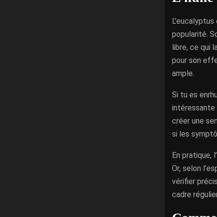
L’eucalyptus 
popularité. 
libre, ce qui
pour son effe
ample.
Si tu es enrh
intéressante 
créer une se
si les symptô
En pratique, 
Or, selon l’e
vérifier préci
cadre régulier