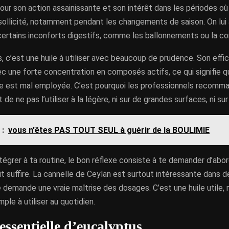
ur son action assainissante et son intérêt dans les périodes où
ollicité, notamment pendant les changements de saison. On lui 
certains inconforts digestifs, comme les ballonnements ou la co
s, c’est une huile à utiliser avec beaucoup de prudence. Son effi
ec une forte concentration en composés actifs, ce qui signifie q
elle est mal employée. C’est pourquoi les professionnels recomm
de ne pas l’utiliser à la légère, ni sur de grandes surfaces, ni sur
 :
vous n'êtes PAS TOUT SEUL à guérir de la BOULIMIE
intégrer à ta routine, le bon réflexe consiste à te demander d’abor
t suffire. La cannelle de Ceylan est surtout intéressante dans 
le demande une vraie maîtrise des dosages. C’est une huile utile,
mple à utiliser au quotidien.
essentielle d’eucalyptus