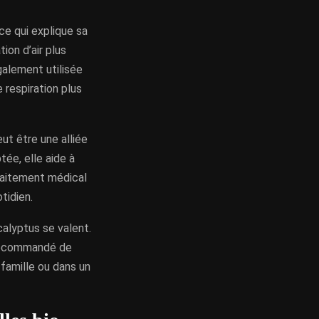
ce qui explique sa
on d’air plus
galement utilisée
 respiration plus
ut être une alliée
tée, elle aide à
raitement médical
tidien.
calyptus se valent.
c recommandé de
a famille ou dans un