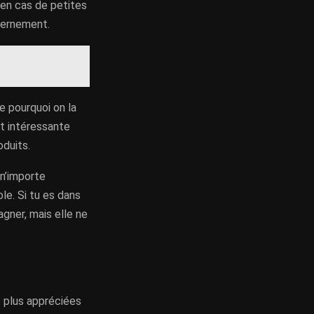
e en cas de petites
cernement.
ue pourquoi on la
nt intéressante
oduits.
 n’importe
ble. Si tu es dans
gner, mais elle ne
s plus appréciées