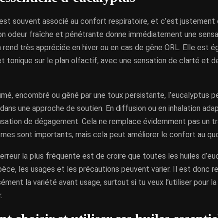
est souvent associé au confort respiratoire, et c’est justement 
Son odeur fraîche et pénétrante donne immédiatement une sensati
 la rend très appréciée en hiver ou en cas de gêne ORL. Elle est é
t tonique sur le plan olfactif, avec une sensation de clarté et de
umé, encombré ou gêné par une toux persistante, l’eucalyptus pe
dans une approche de soutien. En diffusion ou en inhalation adap
nsation de dégagement. Cela ne remplace évidemment pas un t
mes sont importants, mais cela peut améliorer le confort au quo
l’erreur la plus fréquente est de croire que toutes les huiles d’eu
spèce, les usages et les précautions peuvent varier. Il est don
sément la variété avant usage, surtout si tu veux l’utiliser pour l
.