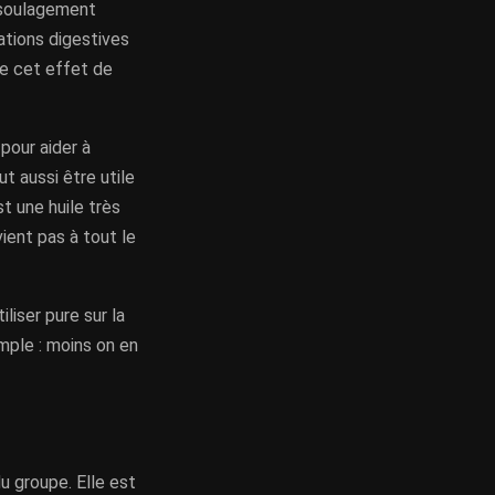
n soulagement
ations digestives
ie cet effet de
pour aider à
t aussi être utile
t une huile très
vient pas à tout le
liser pure sur la
imple : moins on en
u groupe. Elle est