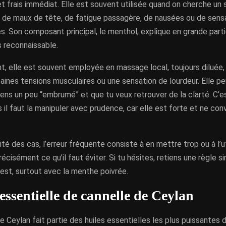
t frais immédiat. Elle est souvent utilisée quand on cherche u
s de maux de tête, de fatigue passagère, de nausées ou de sens
s. Son composant principal, le menthol, explique en grande part
s reconnaissable.
, elle est souvent employée en massage local, toujours diluée, 
aines tensions musculaires ou une sensation de lourdeur. Elle peu
ens un peu “embrumé” et que tu veux retrouver de la clarté. C’es
s il faut la manipuler avec prudence, car elle est forte et ne con
ité des cas, l’erreur fréquente consiste à en mettre trop ou à l’uti
récisément ce qu’il faut éviter. Si tu hésites, retiens une règle s
est, surtout avec la menthe poivrée.
 essentielle de cannelle de Ceylan
e Ceylan fait partie des huiles essentielles les plus puissantes d