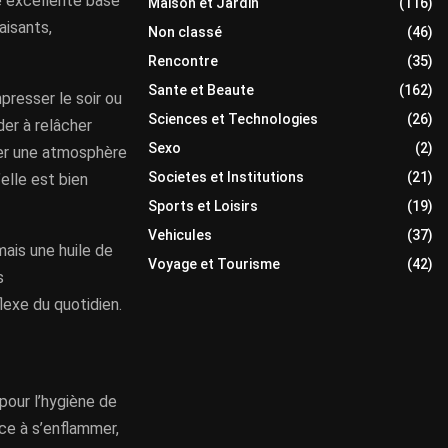
ne excellente base
Maison et Jardin
(116)
aisants,
Non classé
(46)
Rencontre
(35)
Sante et Beaute
(162)
mpresser le soir ou
Sciences et Technologies
(26)
der à relâcher
Sexo
(2)
urer une atmosphère
Societes et Institutions
(21)
elle est bien
Sports et Loisirs
(19)
Vehicules
(37)
 mais une huile de
Voyage et Tourisme
(42)
s
lexe du quotidien.
 pour l’hygiène de
nce à s’enflammer,