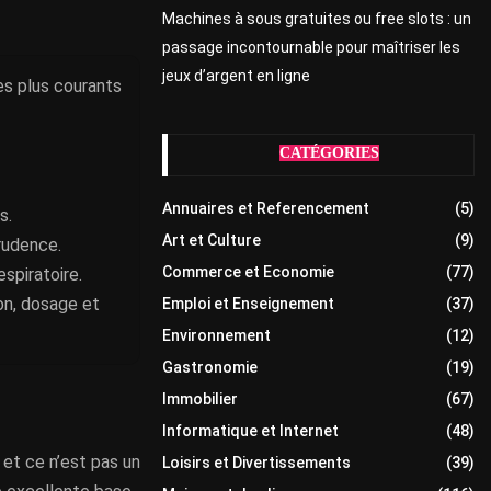
Machines à sous gratuites ou free slots : un
passage incontournable pour maîtriser les
jeux d’argent en ligne
es plus courants
CATÉGORIES
Annuaires et Referencement
(5)
s.
Art et Culture
(9)
prudence.
Commerce et Economie
(77)
espiratoire.
ion, dosage et
Emploi et Enseignement
(37)
Environnement
(12)
Gastronomie
(19)
Immobilier
(67)
Informatique et Internet
(48)
 et ce n’est pas un
Loisirs et Divertissements
(39)