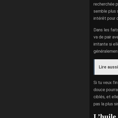
recherchée po
semble plus s
intérêt pour 
Dans les fait
va de pair av
irritante si 
généralement 
Lire aussi
Si tu veux l’
douce pourrai
ciblés, et el
pas la plus si
L’huile 