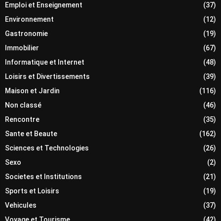
Emploi et Enseignement
(37)
Environnement
(12)
Gastronomie
(19)
Immobilier
(67)
Informatique et Internet
(48)
Loisirs et Divertissements
(39)
Maison et Jardin
(116)
Non classé
(46)
Rencontre
(35)
Sante et Beaute
(162)
Sciences et Technologies
(26)
Sexo
(2)
Societes et Institutions
(21)
Sports et Loisirs
(19)
Vehicules
(37)
Voyage et Tourisme
(42)