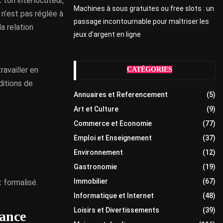
t ton interlocuteur,
Machines à sous gratuites ou free slots : un
 n’est pas réglée à
passage incontournable pour maîtriser les
a relation
jeux d’argent en ligne
ravailler en
CATÉGORIES
ditions de
Annuaires et Referencement
(5)
Art et Culture
(9)
Commerce et Economie
(77)
Emploi et Enseignement
(37)
Environnement
(12)
Gastronomie
(19)
Immobilier
(67)
 formalisé.
Informatique et Internet
(48)
Loisirs et Divertissements
(39)
iance