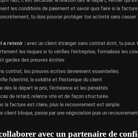
qu’il faut, c’est sécuriser la relation dès le départ, vérifier qui es
ment les conditions de paiement et savoir quoi faire si la facture
oncrètement, tu dois pouvoir protéger ton activité sans casser l
.
l a retenir :
avec un client étranger sans contrat écrit, tu peux t
ortement les risques si tu vérifies l’entreprise, formalises les con
et gardes des preuves écrites.
ns contrat, les preuves écrites deviennent essentielles.
ifie l’identité, la solidité et l’historique du client.
e dès le départ le prix, l’échéance et les pénalités.
 cas de retard, relance vite et de façon structurée.
us la facture est claire, plus le recouvrement est simple.
 le client bloque, passe par une négociation puis un recouvrement
collaborer avec un partenaire de conf