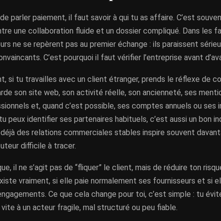
 parler paiement, il faut savoir à qui tu as affaire. C’est souven
tre une collaboration fluide et un dossier compliqué. Dans les f
rs ne se repèrent pas au premier échange : ils paraissent sérieux
vaincants. C’est pourquoi il faut vérifier l’entreprise avant d’ava
 si tu travailles avec un client étranger, prends le réflexe de co
rde son site web, son activité réelle, son ancienneté, ses menti
ssionnels et, quand c’est possible, ses comptes annuels ou ses 
 tu peux identifier ses partenaires habituels, c’est aussi un bon i
a déjà des relations commerciales stables inspire souvent davan
uteur difficile à tracer.
ue, il ne s’agit pas de “fliquer” le client, mais de réduire ton risqu
existe vraiment, si elle paie normalement ses fournisseurs et si e
engagements. Ce que cela change pour toi, c’est simple : tu évite
 vite à un acteur fragile, mal structuré ou peu fiable.