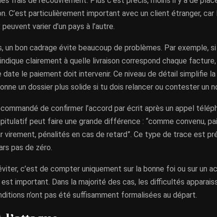
, les frais de recouvrement. Plus c’est précis, moins il y a de plac
ion. C’est particulièrement important avec un client étranger, car
euvent varier d’un pays à l’autre.
s, un bon cadrage évite beaucoup de problèmes. Par exemple, si t
ndique clairement à quelle livraison correspond chaque facture
e date le paiement doit intervenir. Ce niveau de détail simplifie la
donne un dossier plus solide si tu dois relancer ou contester un 
recommandé de confirmer l’accord par écrit après un appel télép
pitulatif peut faire une grande différence : “comme convenu, pa
 virement, pénalités en cas de retard”. Ce type de trace est pr
pars pas de zéro.
 éviter, c’est de compter uniquement sur la bonne foi ou sur un ac
 est important. Dans la majorité des cas, les difficultés apparai
ditions n’ont pas été suffisamment formalisées au départ.