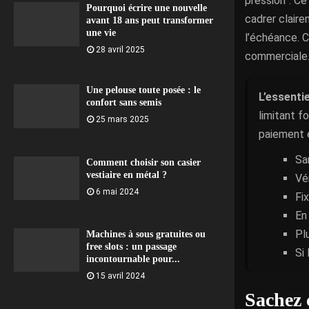
pression”. Ce 
Pourquoi écrire une nouvelle
cadrer claire
avant 18 ans peut transformer
une vie
l’échéance. C
28 avril 2025
commerciale
Une pelouse toute posée : le
L’essentie
confort sans semis
limitant f
25 mars 2025
paiement 
Sa
Comment choisir son casier
vestiaire en métal ?
Vér
6 mai 2024
Fix
En
Pl
Machines à sous gratuites ou
free slots : un passage
Si
incontournable pour...
15 avril 2024
Sachez 