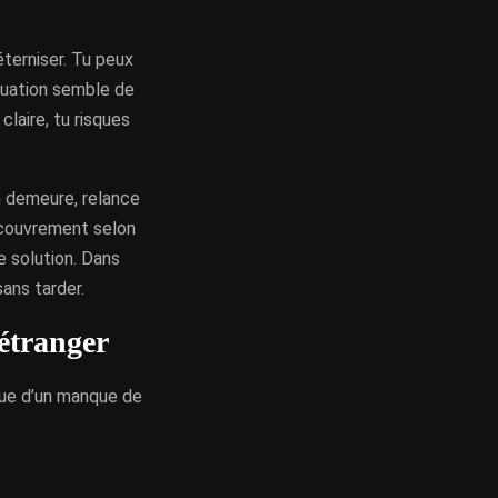
éterniser. Tu peux
ituation semble de
claire, tu risques
en demeure, relance
ecouvrement selon
e solution. Dans
sans tarder.
 étranger
que d’un manque de