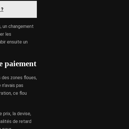
 ?
es, un changement
er les
ubir ensuite un
de paiement
s des zones floues,
e n’avais pas
ration, ce flou
prix, la devise,
alités de retard