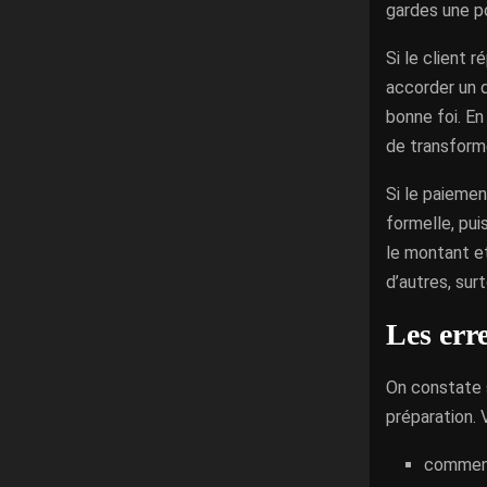
gardes une po
Si le client 
accorder un d
bonne foi. En
de transforme
Si le paiemen
formelle, pu
le montant et
d’autres, surt
Les erre
On constate 
préparation. 
commence