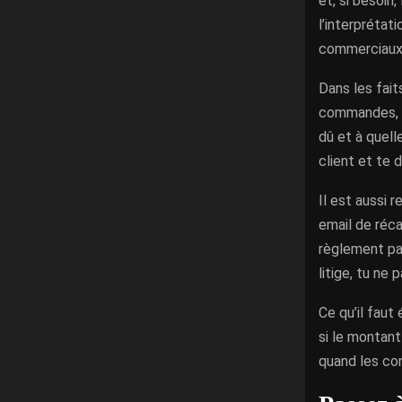
et, si besoin
l’interprétat
commerciaux p
Dans les fait
commandes, i
dû et à quell
client et te 
Il est aussi 
email de réca
règlement par
litige, tu ne 
Ce qu’il faut
si le montant
quand les con