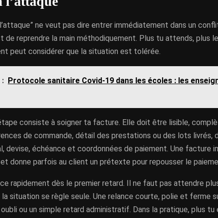
à l’attaque
à l’attaque” ne veut pas dire entrer immédiatement dans un conflit.
st de reprendre la main méthodiquement. Plus tu attends, plus le 
ient peut considérer que la situation est tolérée.
 :
Protocole sanitaire Covid-19 dans les écoles : les enseig
tape consiste à soigner ta facture. Elle doit être lisible, complè
férences de commande, détail des prestations ou des lots livrés, d
l, devise, échéance et coordonnées de paiement. Une facture im
et donne parfois au client un prétexte pour repousser le paieme
nce rapidement dès le premier retard. Il ne faut pas attendre pl
la situation se règle seule. Une relance courte, polie et ferme s
oubli ou un simple retard administratif. Dans la pratique, plus tu 