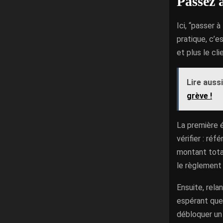
Passez 
Ici, “passer 
pratique, c’e
et plus le cl
Lire aussi
grève !
La première é
vérifier : ré
montant tota
le règlement 
Ensuite, rela
espérant que 
débloquer un 