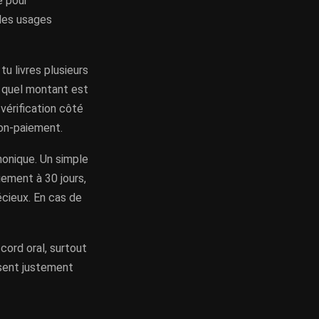
e pour
 les usages
u livres plusieurs
, quel montant est
 vérification côté
non-paiement.
honique. Un simple
iement à 30 jours,
écieux. En cas de
cord oral, surtout
ssent justement