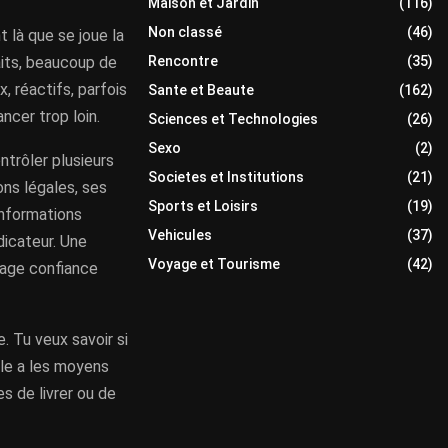
Maison et Jardin
(116)
Non classé
(46)
t là que se joue la
Rencontre
(35)
aits, beaucoup de
, réactifs, parfois
Sante et Beaute
(162)
ncer trop loin.
Sciences et Technologies
(26)
Sexo
(2)
ntrôler plusieurs
Societes et Institutions
(21)
ons légales, ses
Sports et Loisirs
(19)
informations
Vehicules
(37)
ndicateur. Une
Voyage et Tourisme
(42)
tage confiance
e. Tu veux savoir si
lle a les moyens
s de livrer ou de