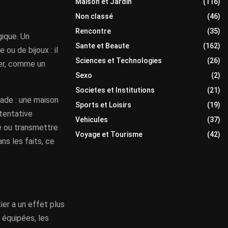
Maison et Jardin
(116)
Non classé
(46)
Rencontre
(35)
gique. Un
Sante et Beaute
(162)
 ou de bijoux : il
Sciences et Technologies
(26)
cer, comme un
Sexo
(2)
Societes et Institutions
(21)
uade : une maison
Sports et Loisirs
(19)
 tentative
Vehicules
(37)
re ou transmettre
Voyage et Tourisme
(42)
ans les faits, ce
er a un effet plus
 équipées, les