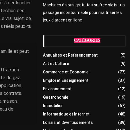
nt à déclencher
Machines à sous gratuites ou free slots : un
rotection des
passage incontournable pour maîtriser les
e vrai sujet, ce
jeux d’argent en ligne
es réels peux-tu
CATÉGORIES
amille et peut
Annuaires et Referencement
(5)
Art et Culture
(9)
ffraction.
Commerce et Economie
(77)
ite de gaz.
Emploi et Enseignement
(37)
application.
Environnement
(12)
es contrats.
Gastronomie
(19)
la maison.
Immobilier
(67)
veau de
Informatique et Internet
(48)
Loisirs et Divertissements
(39)