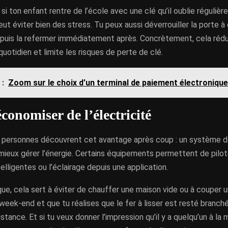
si ton enfant rentre de l’école avec une clé qu’il oublie régulièr
t éviter bien des stress. Tu peux aussi déverrouiller la porte à
 puis la refermer immédiatement après. Concrètement, cela rédu
uotidien et limite les risques de perte de clé.
 :
Zoom sur le choix d’un terminal de paiement électronique
conomiser de l’électricité
personnes découvrent cet avantage après coup : un système d
 mieux gérer l’énergie. Certains équipements permettent de pilo
telligentes ou l’éclairage depuis une application.
que, cela sert à éviter de chauffer une maison vide ou à couper un
 week-end et que tu réalises que le fer à lisser est resté branché
distance. Et si tu veux donner l’impression qu’il y a quelqu’un à l