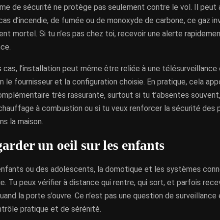
e de sécurité ne protège pas seulement contre le vol. Il peut a
cas d’incendie, de fumée ou de monoxyde de carbone, ce gaz inv
nt mortel. Si tu n’es pas chez toi, recevoir une alerte rapidemen
nce.
 cas, l’installation peut même être reliée à une télésurveillance
n le fournisseur et la configuration choisie. En pratique, cela ap
mplémentaire très rassurante, surtout si tu t’absentes souvent,
chauffage à combustion ou si tu veux renforcer la sécurité des
ns la maison.
arder un oeil sur les enfants
 enfants ou des adolescents, la domotique et les systèmes con
vie. Tu peux vérifier à distance qui rentre, qui sort, et parfois rece
quand la porte s’ouvre. Ce n’est pas une question de surveillance
trôle pratique et de sérénité.