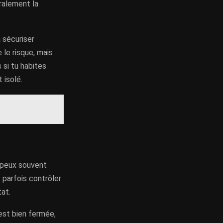
ralement la
à sécuriser
 le risque, mais
 si tu habites
 isolé.
u peux souvent
t parfois contrôler
at.
est bien fermée,