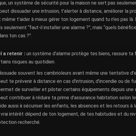
ique, un système de sécurité pour la maison ne sert pas seuleme
l peut dissuader une intrusion, t’alerter à distance, améliorer la p
 même t’aider à mieux gérer ton logement quand tu n’es pas là. L
s seulement “faut-il installer une alarme ?”, mais “quels bénéfic
ans ton cas ?”.
l a retenir :
un système d’alarme protège tes biens, rassure ta f
rtains risques au quotidien.
 dissuade souvent les cambrioleurs avant même une tentative d’e
peut te prévenir à distance en cas d’intrusion, d’incendie ou de fu
 permet de surveiller et piloter certains équipements depuis une 
 peut contribuer à réduire ta prime d’assurance habitation selon l
 aide aussi à sécuriser les enfants, les absences et les retours à 
 vrai intérêt dépend de ton logement, de tes habitudes et du ni
otection recherché.