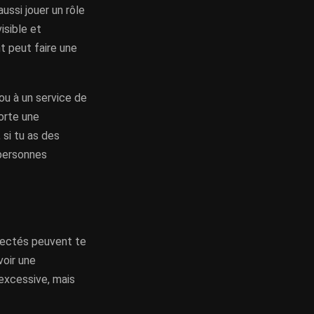
ussi jouer un rôle
isible et
t peut faire une
 ou à un service de
porte une
 si tu as des
 personnes
nectés peuvent te
voir une
 excessive, mais