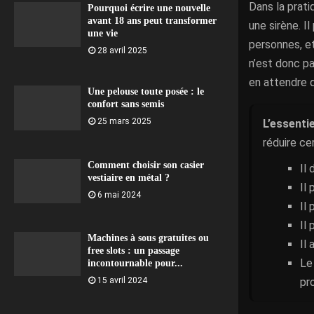
Dans la prat
Pourquoi écrire une nouvelle
avant 18 ans peut transformer
une sirène. I
une vie
personnes, et
28 avril 2025
n’est donc pa
en attendre d
Une pelouse toute posée : le
confort sans semis
25 mars 2025
L’essentie
réduire ce
Comment choisir son casier
Il
vestiaire en métal ?
Il 
6 mai 2024
Il
Il
Machines à sous gratuites ou
Il
free slots : un passage
Le
incontournable pour...
pr
15 avril 2024