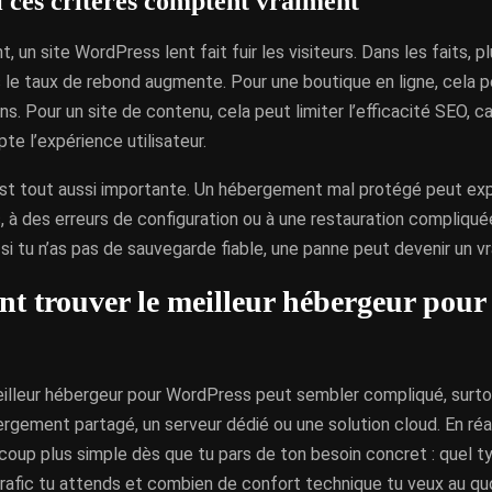
 ces critères comptent vraiment
 un site WordPress lent fait fuir les visiteurs. Dans les faits, 
s le taux de rebond augmente. Pour une boutique en ligne, cela
ns. Pour un site de contenu, cela peut limiter l’efficacité SEO, 
te l’expérience utilisateur.
est tout aussi importante. Un hébergement mal protégé peut exp
 à des erreurs de configuration ou à une restauration compliqué
si tu n’as pas de sauvegarde fiable, une panne peut devenir un v
 trouver le meilleur hébergeur pour v
eilleur hébergeur pour WordPress peut sembler compliqué, surtou
rgement partagé, un serveur dédié ou une solution cloud. En réal
oup plus simple dès que tu pars de ton besoin concret : quel ty
rafic tu attends et combien de confort technique tu veux au quo