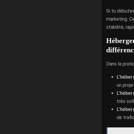
Si tu débutes
marketing. Ce
stabilité, rap
Hébergem
différenc
Dans la prati
L’hébe
un proje
L’héber
très sol
L’héber
de trafi