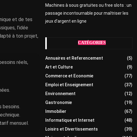
Machines à sous gratuites ou free slots : un
passage incontournable pour maîtriser les
nique et de tes
jeux d’argent en ligne
siques, l’idée
dapté à ton projet,
CATÉGORIES
Annuaires et Referencement
(5)
esoins réels,
Art et Culture
(9)
Commerce et Economie
(77)
Emploi et Enseignement
(37)
nées.
Environnement
(12)
Gastronomie
(19)
 besoins.
Immobilier
(67)
technique.
Informatique et Internet
(48)
tarif mensuel.
Loisirs et Divertissements
(39)