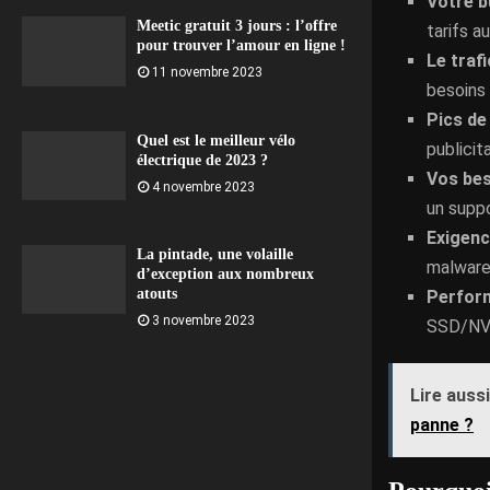
Votre 
Meetic gratuit 3 jours : l’offre
tarifs a
pour trouver l’amour en ligne !
Le traf
11 novembre 2023
besoins 
Pics de
Quel est le meilleur vélo
publicit
électrique de 2023 ?
Vos bes
4 novembre 2023
un supp
Exigenc
La pintade, une volaille
malware 
d’exception aux nombreux
atouts
Perfor
3 novembre 2023
SSD/NVMe
Lire aussi
panne ?