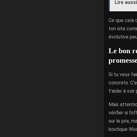
Lire aussi
Ce que cela c
ton site com
évolutive peu
Le bon ré
promess
Si tu veux fa
concrets. C’e
t’aider à voir
Mais attentio
vérifier si l
sur le prix, 
boutique W