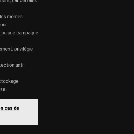
ement, car certains
as les mêmes
our.
ort ou une campagne
ment, privilégie
ection anti-
 stockage
se.
en cas de