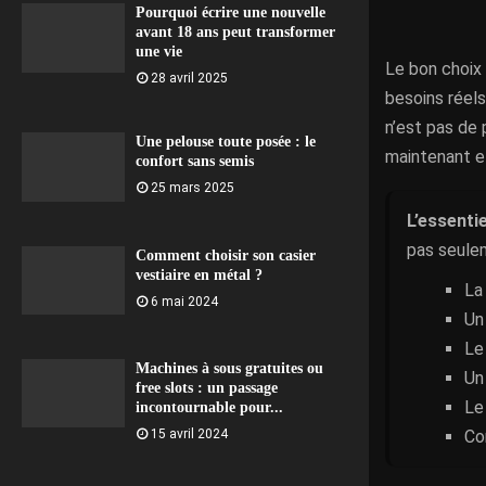
Pourquoi écrire une nouvelle
avant 18 ans peut transformer
une vie
Le bon choix 
28 avril 2025
besoins réels
n’est pas de 
Une pelouse toute posée : le
maintenant et
confort sans semis
25 mars 2025
L’essentie
pas seulem
Comment choisir son casier
vestiaire en métal ?
La
6 mai 2024
Un
Le 
Machines à sous gratuites ou
Un
free slots : un passage
Le
incontournable pour...
Co
15 avril 2024