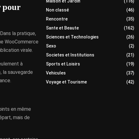
Maison et Jardin
(116)
r pour
Non classé
(46)
Rencontre
(35)
Sante et Beaute
(162)
ans la pratique,
Sciences et Technologies
(26)
tique WooCommerce
Sexo
(2)
lication virale.
Societes et Institutions
(21)
eulement à
Sports et Loisirs
(19)
té, la sauvegarde
Vehicules
(37)
sance.
Voyage et Tourisme
(42)
points en même
épart, mais de