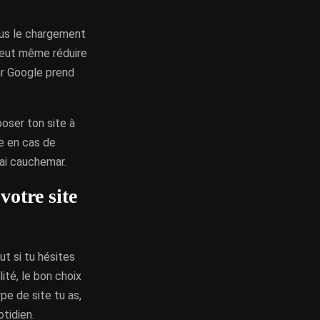
plus le chargement
 peut même réduire
car Google prend
oser ton site à
e en cas de
rai cauchemar.
otre site
t si tu hésites
ité, le bon choix
pe de site tu as,
tidien.