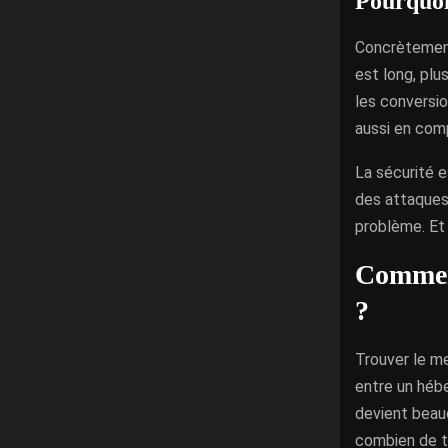
Pourquoi
Concrètement,
est long, plu
les conversio
aussi en comp
La sécurité 
des attaques,
problème. Et 
Comment
?
Trouver le m
entre un hébe
devient beauc
combien de t