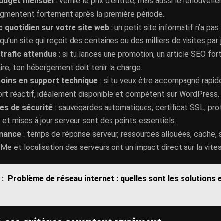
budget mensuel
: vérifie le prix d’entrée, mais aussi le renouvell
ugmentent fortement après la première période.
ic quotidien sur votre site web
: un petit site informatif n’a p
qu’un site qui reçoit des centaines ou des milliers de visites par j
 trafic attendus
: si tu lances une promotion, un article SEO f
aire, ton hébergement doit tenir la charge.
oins en support technique
: si tu veux être accompagné rapide
ort réactif, idéalement disponible et compétent sur WordPress.
es de sécurité
: sauvegardes automatiques, certificat SSL, prot
et mises à jour serveur sont des points essentiels.
mance
: temps de réponse serveur, ressources allouées, cache,
 et localisation des serveurs ont un impact direct sur la vites
 :
Problème de réseau internet : quelles sont les solutions 