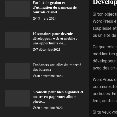
Développ
Facilité de gestion et
d’utilisation du panneau de
contrôle cPanel
Si ton object
13 mars 2024
WordPress est
souplesse et 
10 semaines pour devenir
ou un site de
développeur web et mobile :
une opportunité de...
Ce que cela c
7 décembre 2023
modifier tes
développeur. 
Tendances actuelles du marché
avec des art
des bateaux
30 novembre 2023
WordPress est
communauté. 
3 conseils pour bien organiser et
pratiques. En
mettre en page votre album
lent, confus o
photo...
20 novembre 2023
Si tu veux v