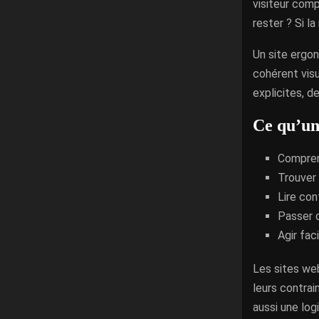
visiteur comp
rester ? Si l
Un site ergon
cohérent visu
explicites, d
Ce qu’un
Comprend
Trouver 
Lire con
Passer d
Agir fac
Les sites we
leurs contrai
aussi une log