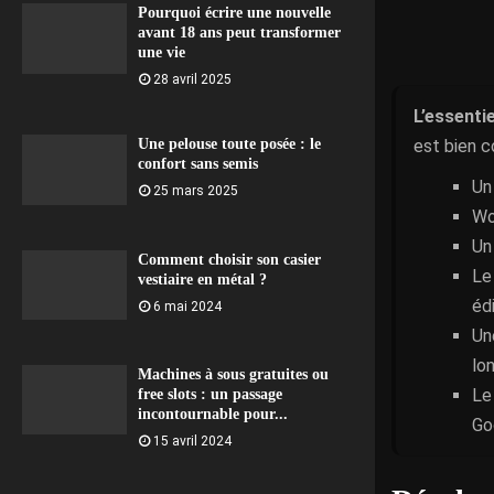
Pourquoi écrire une nouvelle
avant 18 ans peut transformer
une vie
28 avril 2025
L’essentie
est bien c
Une pelouse toute posée : le
confort sans semis
Un
25 mars 2025
Wo
Un
Comment choisir son casier
Le
vestiaire en métal ?
édi
6 mai 2024
Une
lo
Machines à sous gratuites ou
Le
free slots : un passage
incontournable pour...
Go
15 avril 2024