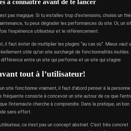
es à connaître avant de te lancer
st pas magique. Si tu installes trop d’extensions, choisis un t
aintenance, tu peux dégrader les performances du site. Or, un sit
 fois l’expérience utilisateur et le référencement.
 il faut éviter de multiplier les plugins “au cas où”. Mieux vaut u
réellement utile qu’un site surchargé de fonctionnalités inutiles.
a différence entre un site qui performe et un site qui stagne.
vant tout à l’utilisateur!
’un site fonctionne vraiment, il faut d’abord penser à la personne 
lus fréquente consiste à concevoir un site autour de ce que l’entr
 que l’internaute cherche à comprendre. Dans la pratique, un bon 
ide sans effort.
utilisateur, ce n’est pas un concept abstrait. C’est très concret 