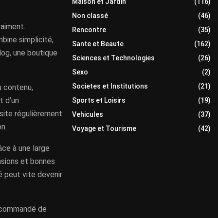
Maison et Jardin
(116)
Non classé
(46)
raiment.
Rencontre
(35)
mbine simplicité,
Sante et Beaute
(162)
log, une boutique
Sciences et Technologies
(26)
Sexo
(2)
Societes et Institutions
(21)
u contenu,
t d’un
Sports et Loisirs
(19)
 site régulièrement
Vehicules
(37)
n.
Voyage et Tourisme
(42)
âce à une large
nsions et bonnes
é peut vite devenir
 recommandé de