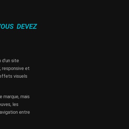
VOUS DEVEZ
 d’un site
r, responsive et
effets visuels
de marque, mais
euves, les
navigation entre