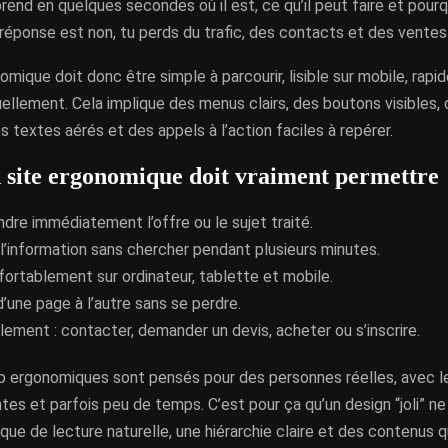
rend en quelques secondes où il est, ce qu’il peut faire et pourqu
a réponse est non, tu perds du trafic, des contacts et des ventes
omique doit donc être simple à parcourir, lisible sur mobile, rapi
ellement. Cela implique des menus clairs, des boutons visibles, 
es textes aérés et des appels à l’action faciles à repérer.
 site ergonomique doit vraiment permettre
re immédiatement l’offre ou le sujet traité.
l’information sans chercher pendant plusieurs minutes.
fortablement sur ordinateur, tablette et mobile.
’une page à l’autre sans se perdre.
ilement : contacter, demander un devis, acheter ou s’inscrire.
b ergonomiques sont pensés pour des personnes réelles, avec le
ntes et parfois peu de temps. C’est pour ça qu’un design “joli” ne s
ique de lecture naturelle, une hiérarchie claire et des contenus q