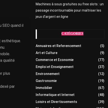
Machines à sous gratuites ou free slots : un
passage incontournable pour maîtriser les
jeux d’argent en ligne
u SEO quand il
CATÉGORIES
nt esthétique.
Annuaires et Referencement
(5)
enu.
Art et Culture
(9)
mobile.
Commerce et Economie
(77)
a qualité
Emploi et Enseignement
(37)
er plus
Environnement
(12)
Gastronomie
(19)
ndexé par
Immobilier
(67)
Informatique et Internet
(48)
Loisirs et Divertissements
(39)