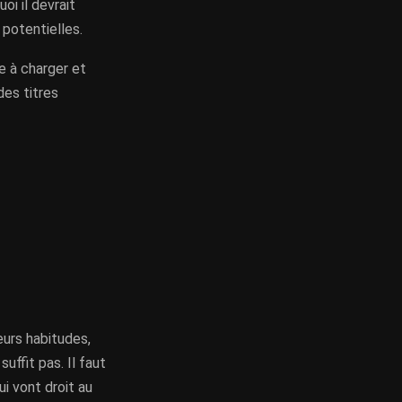
oi il devrait
 potentielles.
de à charger et
des titres
urs habitudes,
uffit pas. Il faut
ui vont droit au