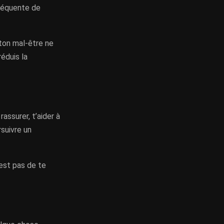
fréquente de
 ton mal-être ne
réduis la
rassurer, t’aider à
rsuivre un
’est pas de te