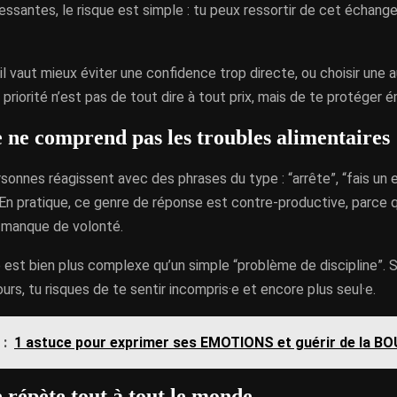
ssantes, le risque est simple : tu peux ressortir de cet échang
il vaut mieux éviter une confidence trop directe, ou choisir une
 priorité n’est pas de tout dire à tout prix, mais de te protéger
e ne comprend pas les troubles alimentaires
sonnes réagissent avec des phrases du type : “arrête”, “fais un ef
. En pratique, ce genre de réponse est contre-productive, parce qu
n manque de volonté.
e est bien plus complexe qu’un simple “problème de discipline”. 
urs, tu risques de te sentir incompris·e et encore plus seul·e.
 :
1 astuce pour exprimer ses EMOTIONS et guérir de la BO
e répète tout à tout le monde