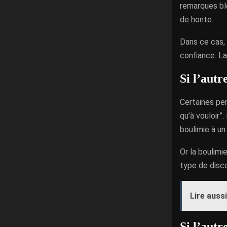
remarques ble
de honte.
Dans ce cas, 
confiance. La
Si l’autr
Certaines per
qu’à vouloir”
boulimie à u
Or la boulimi
type de disco
Lire aussi
Si l’autr