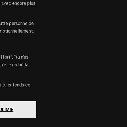
e avec encore plus
 autre personne de
 émotionnellement.
fort”, “tu n’as
’elle réduit la
Si tu entends ce
ULIMIE