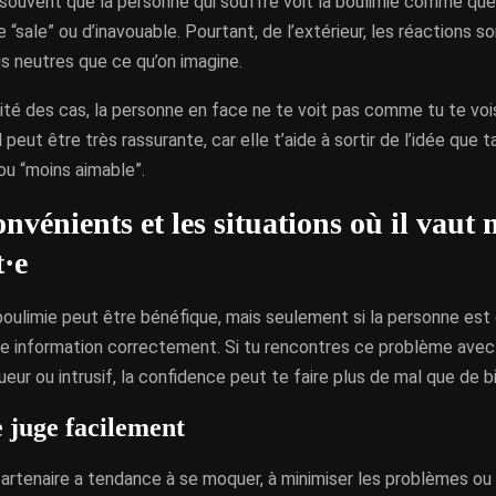
souvent que la personne qui souffre voit la boulimie comme qu
de “sale” ou d’inavouable. Pourtant, de l’extérieur, les réactions 
s neutres que ce qu’on imagine.
rité des cas, la personne en face ne te voit pas comme tu te vo
 peut être très rassurante, car elle t’aide à sortir de l’idée que 
 ou “moins aimable”.
nvénients et les situations où il vaut 
·e
boulimie peut être bénéfique, mais seulement si la personne est
te information correctement. Si tu rencontres ce problème avec
ueur ou intrusif, la confidence peut te faire plus de mal que de b
e juge facilement
partenaire a tendance à se moquer, à minimiser les problèmes ou 