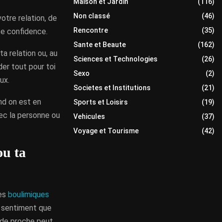
Maison et Jardin
(116)
Non classé
(46)
votre relation, de
Rencontre
(35)
te confidence.
Sante et Beaute
(162)
a relation ou, au
Sciences et Technologies
(26)
der tout pour toi
Sexo
(2)
ux.
Societes et Institutions
(21)
nd on est en
Sports et Loisirs
(19)
vec la personne ou
Vehicules
(37)
Voyage et Tourisme
(42)
ou ta
nes
boulimiques
e sentiment que
 de proche peut