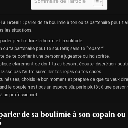
Sommaire de l'article
l a retenir :
parler de ta boulimie à ton ou ta partenaire peut t’a
s les situations.
parler peut réduire la honte et la solitude.
n ou ta partenaire peut te soutenir, sans te “réparer”.
ite de te confier à une personne jugeante ou indiscrète.
plique clairement ce dont tu as besoin : écoute, discrétion, souti
laisse pas l’autre surveiller tes repas ou tes crises.
 tu hésites, choisis le bon moment et prépare ce que tu veux dire
and le couple n’est pas un espace sûr, parle plutôt à une perso
 à un professionnel.
 parler de sa boulimie à son copain ou 
?