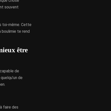
elque chose
sont souvent
is toi-même. Cette
ta boulimie te rend
mieux être
 capable de
 quelqu’un de
ien.
à faire des