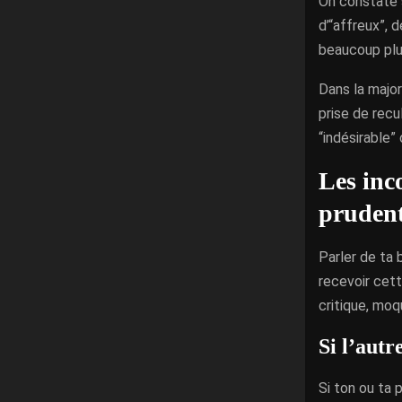
On constate 
d’“affreux”, 
beaucoup plu
Dans la majo
prise de recul
“indésirable”
Les inco
prudent
Parler de ta 
recevoir cet
critique, moq
Si l’autr
Si ton ou ta 