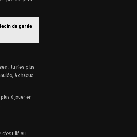
ecin de garde
es : tu n’es plus
nnulée, à chaque
plus à jouer en
.
 c’est lié au