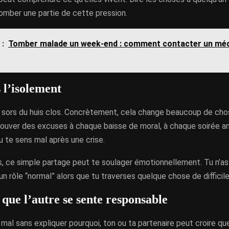
tomber une partie de cette pression.
 :
Tomber malade un week-end : comment contacter un méd
 l’isolement
u sors du huis clos. Concrètement, cela change beaucoup de chos
rouver des excuses à chaque baisse de moral, à chaque soirée a
 te sens mal après une crise.
s, ce simple partage peut te soulager émotionnellement. Tu n’as 
 rôle “normal” alors que tu traverses quelque chose de difficile
 que l’autre se sente responsable
mal sans expliquer pourquoi, ton ou ta partenaire peut croire que