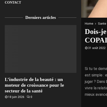
CONTACT
Derniers articles
Home
Sante 
Dois-j
COPAI
31 août 2022
Si tu te dema
est simple :
L’industrie de la beauté : un
juger ? Dans 
moteur de croissance pour le
vivre la relat
secteur de la santé
mieux avance
18 juin 2026
0