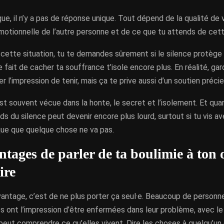
que, il n’y a pas de réponse unique. Tout dépend de la qualité de 
émotionnelle de l’autre personne et de ce que tu attends de cet
 cette situation, tu te demandes sûrement si le silence protège t
le fait de cacher ta souffrance t’isole encore plus. En réalité, gar
r l’impression de tenir, mais ça te prive aussi d’un soutien précie
st souvent vécue dans la honte, le secret et l’isolement. Et qua
ids du silence peut devenir encore plus lourd, surtout si tu vis a
que que quelque chose ne va pas.
ntages de parler de ta boulimie à ton 
ire
vantage, c’est de ne plus porter ça seul·e. Beaucoup de person
es ont l’impression d’être enfermées dans leur problème, avec l
peut comprendre ce qu’elles vivent. Dire les choses à quelqu’un