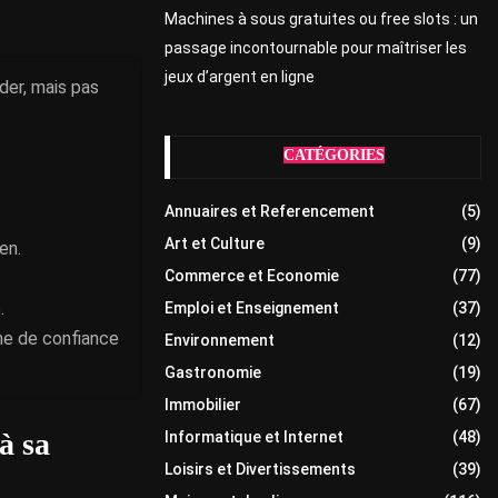
Machines à sous gratuites ou free slots : un
passage incontournable pour maîtriser les
jeux d’argent en ligne
ider, mais pas
CATÉGORIES
Annuaires et Referencement
(5)
Art et Culture
(9)
en.
Commerce et Economie
(77)
.
Emploi et Enseignement
(37)
nne de confiance
Environnement
(12)
Gastronomie
(19)
Immobilier
(67)
à sa
Informatique et Internet
(48)
Loisirs et Divertissements
(39)