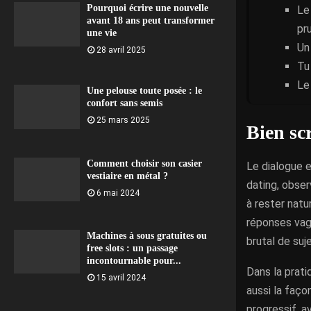
Pourquoi écrire une nouvelle
Le
avant 18 ans peut transformer
pr
une vie
Un
28 avril 2025
Tu
Le
Une pelouse toute posée : le
confort sans semis
25 mars 2025
Bien sc
Comment choisir son casier
Le dialogue e
vestiaire en métal ?
dating, obse
6 mai 2024
à rester natu
réponses vag
Machines à sous gratuites ou
brutal de suj
free slots : un passage
incontournable pour...
Dans la prati
15 avril 2024
aussi la faç
progressif, a