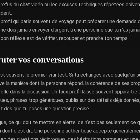
 refus du chat vidéo ou les excuses techniques répétées doiven
udent.
 profil qui parle souvent de voyage peut préparer une demande d
 ne dois jamais envoyer d’argent à une personne que tu n’as jama
 bon réflexe est de vérifier, recouper et prendre ton temps.
ruter vos conversations
st souvent le premier vrai test. Si tu échanges avec quelqu’un su
rve la manière dont la personne répond, la cohérence de ses pro
relle dans la discussion. Un faux profil laisse souvent apparaître
ues, phrases trop génériques, oublis sur des détails déjà donné
et dès que tu poses une question précise.
que, ce qui doit te mettre en alerte, ce n’est pas seulement ce qu
on dont c’est dit. Une personne authentique accepte généralem
vec des questions réciproques, des hésitations normales et une 