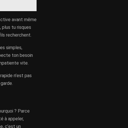
fective avant même
, plus tu risques
ils recherchent.
ges simples,
specte ton besoin
mpatiente vite.
 rapide n’est pas
 garde.
ourquoi ? Parce
té à appeler,
e, c’est un