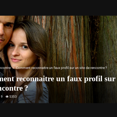
ncontre
Comment reconnaitre un faux profil sur un site de rencontre ?
nt reconnaitre un faux profil sur 
ncontre ?
19
5353