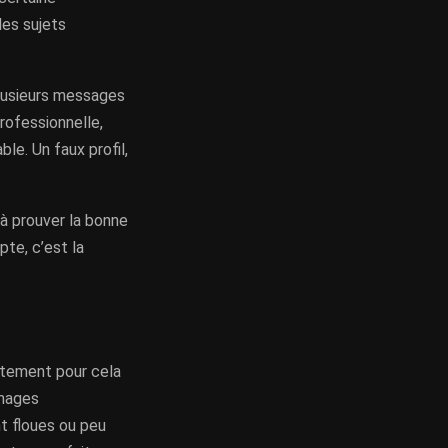
les sujets
plusieurs messages
professionnelle,
le. Un faux profil,
 à prouver la bonne
pte, c’est la
ustement pour cela
images
nt floues ou peu