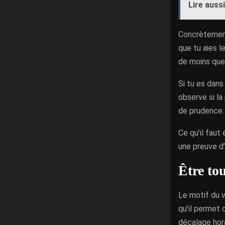
Lire aussi
Concrètement
que tu aies le
de moins ques
Si tu es dans
observe si la
de prudence. 
Ce qu’il faut
une preuve d’
Être to
Le motif du 
qu’il permet 
décalage hora