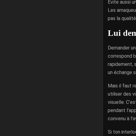
Évite aussi u
Les arnaqueur
pas la qualit
Lui dem
Demander un a
correspond bi
rapidement, s
un échange s
Mais il faut 
utiliser des
visuelle. C’
pendant l’app
convenu à l’a
Si ton inter