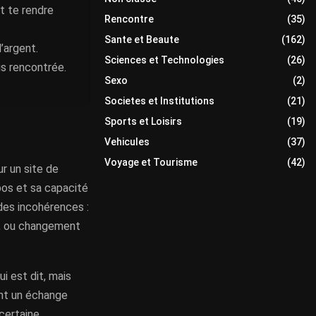
t te rendre
Rencontre
(35)
Sante et Beaute
(162)
’argent.
Sciences et Technologies
(26)
is rencontrée.
Sexo
(2)
Societes et Institutions
(21)
Sports et Loisirs
(19)
Vehicules
(37)
Voyage et Tourisme
(42)
r un site de
pos et sa capacité
 des incohérences :
s, ou changement
i est dit, mais
ent un échange
certaine