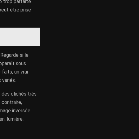
 trop parfaite
peut être prise
 Regarde si le
apparaît sous
faits, un vrai
 variés.
 des clichés très
 contraire,
image inversée
an, lumière,