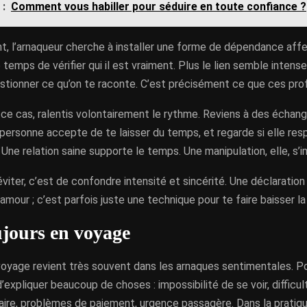
 :
Comment vous habiller pour séduire en toute confiance ?
, l’arnaqueur cherche à installer une forme de dépendance af
 temps de vérifier qui il est vraiment. Plus le lien semble intense
tionner ce qu’on te raconte. C’est précisément ce que ces prof
 ce cas, ralentis volontairement le rythme. Reviens à des échan
 personne accepte de te laisser du temps, et regarde si elle re
Une relation saine supporte le temps. Une manipulation, elle, s’i
 éviter, c’est de confondre intensité et sincérité. Une déclaration
amour ; c’est parfois juste une technique pour te faire baisser la
ujours en voyage
voyage revient très souvent dans les arnaques sentimentales. P
d’expliquer beaucoup de choses : impossibilité de se voir, difficul
ire, problèmes de paiement, urgence passagère. Dans la pratiqu