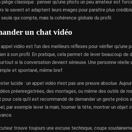
n piège classique : penser qu’une photo un peu amateur est for
s le savent et adaptent leurs images pour paraître plus crédibl
é seule qui compte, mais la cohérence globale du profil.
ander un chat vidéo
ppel vidéo est l’un des meilleurs réflexes pour vérifier qu’une 
en à son profil. En pratique, cela permet de lever beaucoup de 
urtout si la conversation devient sérieuse. Une personne réell
imple et spontané, même bref.
rester lucide : un appel vidéo n’est pas une preuve absolue. Aujour
 vidéos préenregistrées, des montages, ou même des outils de ma
est pour cela qu’il est recommandé de demander un geste précis 
el, par exemple lever la main, tourner la tête, montrer un objet o
vance.
locuteur trouve toujours une excuse technique, coupe soudaineme