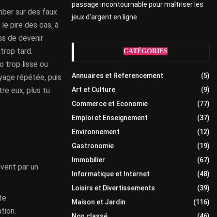
passage incontournable pour maîtriser les
mber sur des faux
jeux d’argent en ligne
 le pire des cas, à
pas de devenir
trop tard.
CATÉGORIES
 trop lisse ou
Annuaires et Referencement
(5)
oyage répétée, puis
tre eux, plus tu
Art et Culture
(9)
Commerce et Economie
(77)
Emploi et Enseignement
(37)
Environnement
(12)
Gastronomie
(19)
Immobilier
(67)
uvent par un
Informatique et Internet
(48)
Loisirs et Divertissements
(39)
te.
Maison et Jardin
(116)
tion.
Non classé
(46)