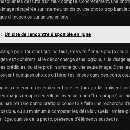
masquer les défauts d’un faux compte. Concrètement, une photo
 image récupérée sur internet, tandis qu’une photo trop banale 
ue d’images ou sur un ancien site.
 :
Un site de rencontre disponible en ligne
hange pour toi, c’est qu’il ne faut jamais te fier à la photo seule.
ges est cohérent, si le décor change sans logique, si le visage 
es crédibles, ou si le profil n’affiche qu’une seule image. Dans les 
 souvent quelques photos différentes, prises dans des contextes
nnels observent généralement que les faux profils utilisent soit
des images récupérées ailleurs avec un rendu “trop propre” ou, au
u naturel. Une bonne pratique consiste à faire une recherche d’
ossible, ou au minimum à comparer les détails visuels : arrière-pl
 l’âge, qualité de la photo, présence d’éléments suspects.