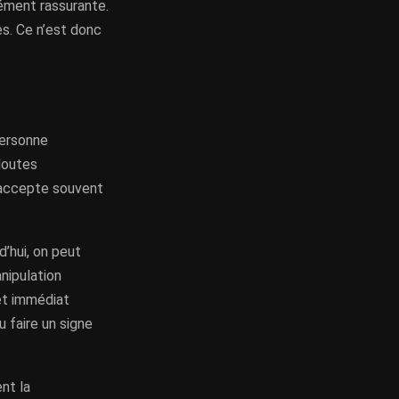
cément rassurante.
es. Ce n’est donc
personne
doutes
e accepte souvent
d’hui, on peut
nipulation
et immédiat
u faire un signe
nt la