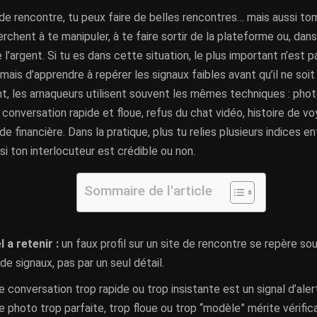
 de rencontre, tu peux faire de belles rencontres… mais aussi to
erchent à te manipuler, à te faire sortir de la plateforme ou, dans
e l’argent. Si tu es dans cette situation, le plus important n’est 
mais d’apprendre à repérer les signaux faibles avant qu’il ne soit 
, les arnaqueurs utilisent souvent les mêmes techniques : photo
 conversation rapide et floue, refus du chat vidéo, histoire de v
e financière. Dans la pratique, plus tu relies plusieurs indices en
si ton interlocuteur est crédible ou non.
Sommaire de l'article
l a retenir :
un faux profil sur un site de rencontre se repère so
e signaux, pas par un seul détail.
e conversation trop rapide ou trop insistante est un signal d’aler
e photo trop parfaite, trop floue ou trop “modèle” mérite vérifica