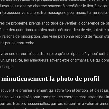
 l’inverse, un escroc cherche souvent à accélérer le lien, à éviter 
à te pousser vers une autre messagerie pour mieux te manipuler.
res ce problème, prends l’habitude de vérifier la cohérence de 
 Pose des questions simples mais précises : lieu de vie, activité 
, raisons de l’inscription. Une vraie personne répond de façon stab
vent par se contredire.
 éviter une erreur fréquente : croire qu’une réponse “sympa” suffit
’un. En réalité, les arnaqueurs savent être charmants. Ce qui com
’échange.
 minutieusement la photo de profil
souvent le premier élément qui attire ton attention, et c’est j
rès souvent utilisée pour tromper. Les escrocs choisissent des 
parfois très professionnelles, parfois au contraire volontaireme