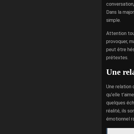
conversation,
Dans la major
simple.
Attention tou
provoquer, ma
peut être hés
prétextes.
Une rel
Une relation q
qu’elle t’aim
quelques écha
réalité, ils 
émotionnel ra