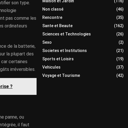
Maison et Jardin
(116)
ntifier son type.
Non classé
(46)
chnologie
Rencontre
(35)
ent pas comme les
es ordinateurs
Sante et Beaute
(162)
Sciences et Technologies
(26)
Sexo
(2)
nce de la batterie,
Societes et Institutions
(21)
sur la plupart des
Sports et Loisirs
(19)
, car certaines
Vehicules
(37)
ts irréversibles.
Voyage et Tourisme
(42)
rise ?
ne panne, ou
ntégrée, il faut