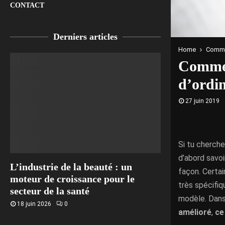
CONTACT
Derniers articles
Home
Comme
Commen
d’ordin
27 juin 2019
Si tu cherch
d’abord savoi
L’industrie de la beauté : un
façon. Certa
moteur de croissance pour le
très spécifi
secteur de la santé
modèle. Dans 
18 juin 2026
0
amélioré
,
ce