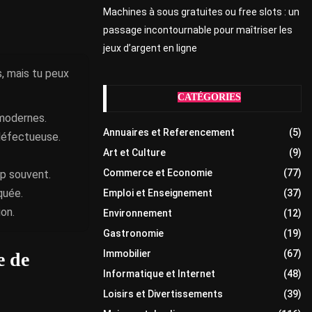
Machines à sous gratuites ou free slots : un
passage incontournable pour maîtriser les
jeux d’argent en ligne
s, mais tu peux
CATÉGORIES
 modernes.
Annuaires et Referencement
(5)
 défectueuse.
Art et Culture
(9)
Commerce et Economie
(77)
p souvent.
quée.
Emploi et Enseignement
(37)
ion.
Environnement
(12)
Gastronomie
(19)
Immobilier
(67)
e de
Informatique et Internet
(48)
Loisirs et Divertissements
(39)