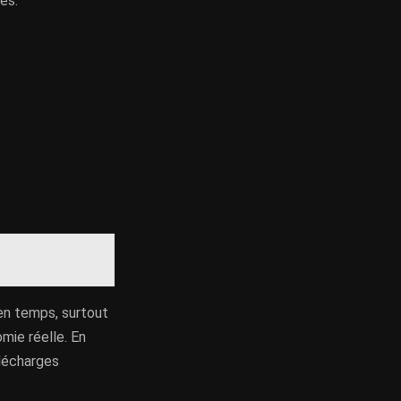
es.
en temps, surtout
mie réelle. En
 décharges