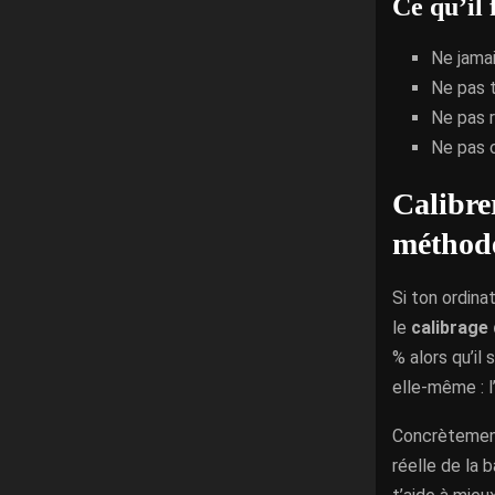
Ce qu’il 
Ne jamai
Ne pas t
Ne pas 
Ne pas 
Calibre
méthode
Si ton ordina
le
calibrage 
% alors qu’il
elle-même : l
Concrètement
réelle de la 