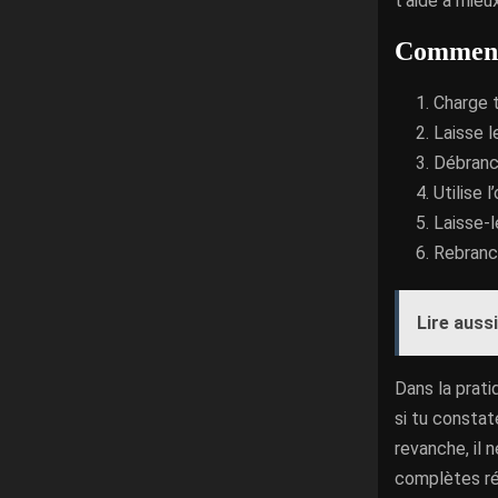
t’aide à mieu
Comment 
Charge t
Laisse l
Débranch
Utilise 
Laisse-l
Rebranch
Lire aussi
Dans la prat
si tu constat
revanche, il 
complètes ré