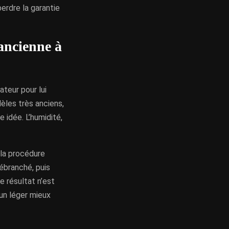
perdre la garantie
ancienne à
ateur pour lui
èles très anciens,
e idée. L’humidité,
 la procédure
débranché, puis
e résultat n’est
un léger mieux